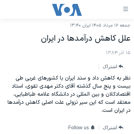
ینکهای
ابل
سترسی
جمعه ۱۶ مرداد ۱۴۰۵ ایران ۱۳:۴۰
خانه
هش
علل کاهش درآمدها در ايران
نسخه سبک وب‌سایت
ه
حتوای
۱۵ آذر ۱۳۸۴
موضوع ها
صلی
برنامه های تلویزیونی
ایران
اشتراک
هش
جدول برنامه ها
ه
آمریکا
نظر به کاهش داد و ستد ايران با کشورهای غربی طی
فحه
صفحه‌های ویژه
بيست و پنج سال گذشته آقای دکتر مهدی تقوی، استاد
جهان
صلی
اقتصادکلان و بين المللی در دانشگاه علامه طباطبايی،
فرکانس‌های صدای آمریکا
ورزشی
جام جهانی ۲۰۲۶
هش
معتقد است که اين سير نزولی علت اصلی کاهش درآمدها
پخش رادیویی
ه
گزیده‌ها
عملیات خشم حماسی
در ايران است.
ستجو
۲۵۰سالگی آمریکا
ویژه برنامه‌ها
یادگیری زبان انگلیسی
اشتراک
Follow us
ویدیوها
بایگانی برنامه‌های تلویزیونی