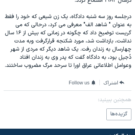
درسال ۱۹۸۲ استماع گردد.
اسرائیل در جنگ
نرگس محمدی برنده جایزه نوبل صلح
درجلسه روز سه شنبه دادگاه، يک زن شيعی که خود را فقط
همایش محافظه‌کاران آمریکا «سی‌پک»
به عنوان " شاهد الف" معرفی می کرد، درحالی که می
گريست توضيح داد که چگونه در زمانی که بيش از ۱۶ سال
صفحه‌های ویژه
نداشت، بازداشت شد، مورد شکنجه قرارگرفت وبه مدت
سفر پرزیدنت ترامپ به چین
چهارسال به زندان رفت. يک شاهد ديگر که مردی از شهر
دُجيل بود، به دادگاه گفت که پدر وی به زندان افتاد
وعوامل اطلاعاتی عراق اورا تا سرحد مرگ مضروب ساختند.
اشتراک
Follow us
همچنبن ببینید:
گزيده‌ها