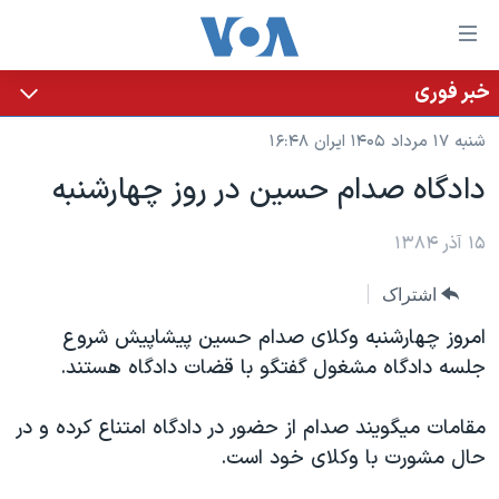
ینکهای
ابل
سترسی
خبر فوری
خانه
هش
شنبه ۱۷ مرداد ۱۴۰۵ ایران ۱۶:۴۸
نسخه سبک وب‌سایت
ه
دادگاه صدام حسين در روز چهارشنبه
حتوای
موضوع ها
صلی
برنامه های تلویزیونی
۱۵ آذر ۱۳۸۴
ایران
هش
جدول برنامه ها
ه
آمریکا
اشتراک
فحه
صفحه‌های ویژه
جهان
امروز چهارشنبه وکلای صدام حسين پيشاپيش شروع
صلی
فرکانس‌های صدای آمریکا
ورزشی
جام جهانی ۲۰۲۶
جلسه دادگاه مشغول گفتگو با قضات دادگاه هستند.
هش
پخش رادیویی
ه
گزیده‌ها
عملیات خشم حماسی
مقامات ميگويند صدام از حضور در دادگاه امتناع کرده و در
ستجو
۲۵۰سالگی آمریکا
ویژه برنامه‌ها
حال مشورت با وکلای خود است.
یادگیری زبان انگلیسی
ویدیوها
بایگانی برنامه‌های تلویزیونی