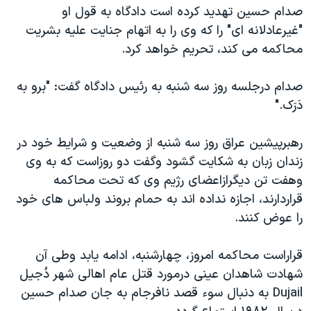
صدام حسين تهديد کرده است دادگاه به قول او
دنبال کنید
مستندها
فرهنگ و زندگی
"غيرعادلانه ای" را که وی را به اتهام جنايت عليه بشريت
حقوق شهروندی
انتخابات ریاست جمهوری آمریکا ۲۰۲۴
محاکمه می کند، تحريم خواهد کرد.
اقتصادی
حمله جمهوری اسلامی به اسرائیل
صدام درجلسه روز سه شنبه به رئيس دادگاه گفت: "برو به
رمز مهسا
علم و فناوری
دَرَک."
زبانهای مختلف
اسرائیل در جنگ
ورزش زنان در ایران
گالری عکس
اعتراضات زن، زندگی، آزادی
رهبرپيشين عراق روز سه شنبه از وضعيت و شرايط خود در
زندان زبان به شکايت گشود وگفت دو روزاست که به وی
آرشیو پخش زنده
مجموعه مستندهای دادخواهی
وهفت تن ديگرازاعضای رژيم وی که تحت محاکمه
تریبونال مردمی آبان ۹۸
قراردارند، اجازه نداده اند به حمام بروند ولباس های خود
دادگاه حمید نوری
را عوض کنند.
چهل سال گروگان‌گیری
قراراست محاکمه امروز، چهارشنبه، ادامه يابد وطی آن
قانون شفافیت دارائی کادر رهبری ایران
شهادت شاهدان عينی درمورد قتل عام اهالی شهر دُجيل
اعتراضات مردمی آبان ۹۸
Dujail به دنبال سوء قصد نافرجام به جان صدام حسين