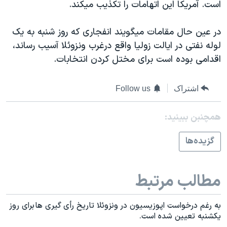
اسرائیل در جنگ
است. آمريکا اين اتهامات را تکذيب ميکند.
نرگس محمدی برنده جایزه نوبل صلح
در عين حال مقامات ميگويند انفجاری که روز شنبه به يک
همایش محافظه‌کاران آمریکا «سی‌پک»
لوله نفتی در ايالت زوليا واقع درغرب ونزوئلا آسيب رساند،
صفحه‌های ویژه
اقدامی بوده است برای مختل کردن انتخابات.
سفر پرزیدنت ترامپ به چین
اشتراک
Follow us
همچنبن ببینید:
گزيده‌ها
مطالب مرتبط
به رغم درخواست اپوزيسيون در ونزوئلا تاريخ رأی گيری ها برای روز
يکشنبه تعيين شده است.