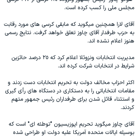
دنبال کنید
مستندها
فرهنگ و زندگی
مجلس ملی را کسب کرده است.
حقوق شهروندی
انتخابات ریاست جمهوری آمریکا ۲۰۲۴
آقای لارا همچنين ميگويد که مابقی کرسی های مورد رقابت
اقتصادی
حمله جمهوری اسلامی به اسرائیل
به حزب طرفدار آقای چاوز تعلق خواهد گرفت. نتايج رسمی
رمز مهسا
علم و فناوری
هنوز اعلام نشده اند.
زبانهای مختلف
اسرائیل در جنگ
ورزش زنان در ایران
مديريت انتخابات ونزوئلا اعلام کرد که ٢٥ درصد حائزين
گالری عکس
اعتراضات زن، زندگی، آزادی
شرايط در انتخابات شرکت کرده اند.
آرشیو پخش زنده
مجموعه مستندهای دادخواهی
اکثر احزاب مخالف دولت به تحريم انتخابات دست زدند و
تریبونال مردمی آبان ۹۸
مقامات انتخاباتی را به دستکاری در دستگاه های رأی گيری
دادگاه حمید نوری
و استثناء قائل شدن برای طرفداران رئيس جمهور متهم
چهل سال گروگان‌گیری
کردند.
قانون شفافیت دارائی کادر رهبری ایران
آقای چاوز ميگويد تحريم اپوزيسيون "توطئه ای" است که
اعتراضات مردمی آبان ۹۸
بوسيله ايالات متحده آمريکا عليه دولت او طراحی شده