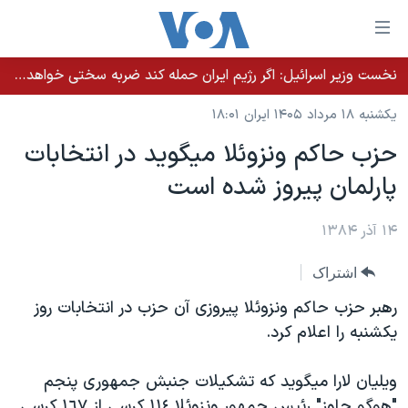
ینکهای
ابل
سترسی
نخست وزیر اسرائيل: اگر رژیم ایران حمله کند ضربه سختی خواهد خورد
خانه
هش
یکشنبه ۱۸ مرداد ۱۴۰۵ ایران ۱۸:۰۱
نسخه سبک وب‌سایت
ه
حزب حاکم ونزوئلا ميگويد در انتخابات
حتوای
موضوع ها
پارلمان پيروز شده است
صلی
برنامه های تلویزیونی
ایران
هش
جدول برنامه ها
ه
۱۴ آذر ۱۳۸۴
آمریکا
فحه
صفحه‌های ویژه
جهان
اشتراک
صلی
فرکانس‌های صدای آمریکا
ورزشی
جام جهانی ۲۰۲۶
هش
رهبر حزب حاکم ونزوئلا پيروزی آن حزب در انتخابات روز
پخش رادیویی
ه
گزیده‌ها
عملیات خشم حماسی
يکشنبه را اعلام کرد.
ستجو
۲۵۰سالگی آمریکا
ویژه برنامه‌ها
یادگیری زبان انگلیسی
ويليان لارا ميگويد که تشکيلات جنبش جمهوری پنجم
ویدیوها
بایگانی برنامه‌های تلویزیونی
"هوگو چاوز" رئيس جمهور ونزوئلا ١١٤ کرسی از ١٦٧ کرسی