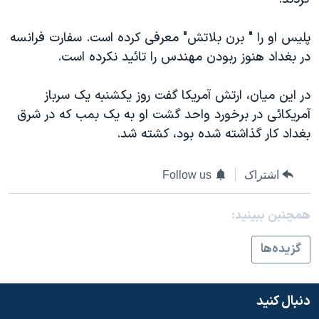
دنبال کنید
مستندها
فرهنگ و زندگی
پلیس او را " برن بلاتش" معرفی کرده است. سفارت فرانسه
حقوق شهروندی
انتخابات ریاست جمهوری آمریکا ۲۰۲۴
در بغداد هنوز ربودن مهندس را تائید نکرده است.
اقتصادی
حمله جمهوری اسلامی به اسرائیل
رمز مهسا
علم و فناوری
در این میان، ارتش آمریکا گفت روز یکشنبه یک سرباز
زبانهای مختلف
آمریکائی در برخورد واحد گشت او به یک بمب که در شرق
اسرائیل در جنگ
ورزش زنان در ایران
بغداد کار گذاشته شده بود، کشته شد.
گالری عکس
اعتراضات زن، زندگی، آزادی
آرشیو پخش زنده
مجموعه مستندهای دادخواهی
اشتراک
Follow us
تریبونال مردمی آبان ۹۸
همچنبن ببینید:
دادگاه حمید نوری
چهل سال گروگان‌گیری
گزيده‌ها
قانون شفافیت دارائی کادر رهبری ایران
اعتراضات مردمی آبان ۹۸
دنبال کنید