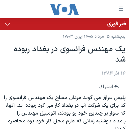
ینکهای
ابل
سترسی
خبر فوری
خانه
هش
پنجشنبه ۱۵ مرداد ۱۴۰۵ ایران ۱۷:۰۳
نسخه سبک وب‌سایت
ه
يک مهندس فرانسوی در بغداد ربوده
حتوای
موضوع ها
شد
صلی
برنامه های تلویزیونی
ایران
هش
جدول برنامه ها
ه
۱۴ آذر ۱۳۸۴
آمریکا
فحه
صفحه‌های ویژه
جهان
اشتراک
صلی
فرکانس‌های صدای آمریکا
ورزشی
جام جهانی ۲۰۲۶
هش
پلیس عراق می گوید مردان مسلح یک مهندس فرانسوی را
پخش رادیویی
ه
گزیده‌ها
عملیات خشم حماسی
که برای یک شرکت آب در بغداد کار می کرد ربوده اند. آنها،
ستجو
که سوار بر چندین خود رو بودند، اتومبیل مهندس را
۲۵۰سالگی آمریکا
ویژه برنامه‌ها
یادگیری زبان انگلیسی
بامداد دوشنبه زمانی که عازم محل کار خود بود محاصره
ویدیوها
بایگانی برنامه‌های تلویزیونی
کردند.