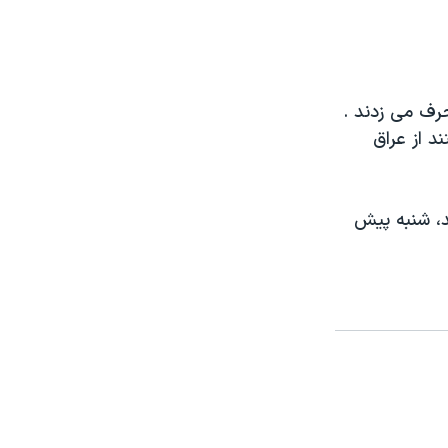
حرف می زدند .
د از عراق
د، شنبه پيش