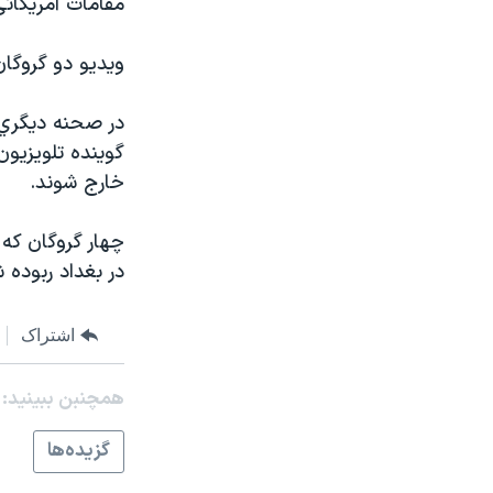
مقامات آمريکائی
مستندها
فرهنگ و زندگی
حقوق شهروندی
انتخابات ریاست جمهوری آمریکا ۲۰۲۴
ويديو دو گروگان
اقتصادی
حمله جمهوری اسلامی به اسرائیل
در صحنه ديگري، 
رمز مهسا
علم و فناوری
گوينده تلويزيون
اسرائیل در جنگ
ورزش زنان در ایران
خارج شوند.
گالری عکس
اعتراضات زن، زندگی، آزادی
چهار گروگان که
آرشیو پخش زنده
مجموعه مستندهای دادخواهی
در بغداد ربوده 
تریبونال مردمی آبان ۹۸
دادگاه حمید نوری
اشتراک
چهل سال گروگان‌گیری
همچنبن ببینید:
قانون شفافیت دارائی کادر رهبری ایران
اعتراضات مردمی آبان ۹۸
گزيده‌ها
اسرائیل در جنگ