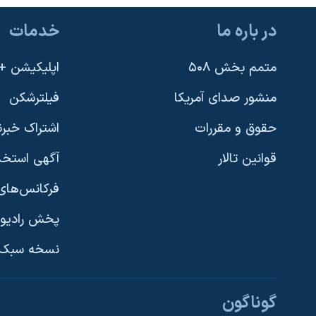
نرگس محمدی برنده جایزه نوبل صلح
در باره ما
خدمات
همایش محافظه‌کاران آمریکا «سی‌پک»
متمم بخش ۵۰۸
اپلیکیشن +VOA
صفحه‌های ویژه
سفر پرزیدنت ترامپ به چین
منشور صدای آمریکا
فیلترشکن
حقوق و مقررات
اشتراک خبرن
قوانین تالار
آگهی استخد
فرکانس‌های 
پخش رادیو
یادگیری زبان انگلیسی
نسخه سبک 
دنبال کنید
گوناگون