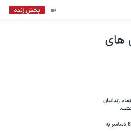
پخش زنده
 های
مام زندانيان
 کشت.
آدم ربايان در يک نوار ويديوئی که روز جمعه از تلويزيون الجزيره پخش شد، تا 8 دسامبر به