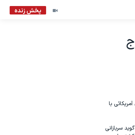
پخش زنده
ج
آمريکائی با
ويد سربازانی