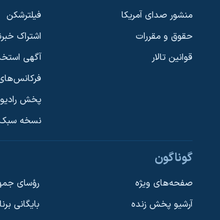
نرگس محمدی برنده جایزه نوبل صلح
منشور صدای آمریکا
فیلترشکن
همایش محافظه‌کاران آمریکا «سی‌پک»
حقوق و مقررات
اشتراک خبرن
صفحه‌های ویژه
قوانین تالار
آگهی استخد
سفر پرزیدنت ترامپ به چین
فرکانس‌های 
پخش رادیو
یادگیری زبان انگلیسی
نسخه سبک 
دنبال کنید
گوناگون
صفحه‌های ویژه
رؤسای جمهو
آرشیو پخش زنده
بایگانی برن
زبانهای مختلف