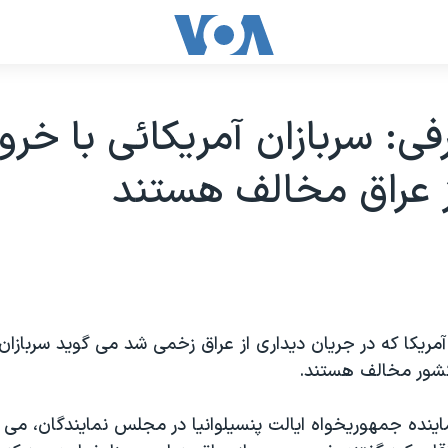
فی: سربازان آمريکائی با خرو
 عراق مخالف هستند
ريکا که در جريان ديداری از عراق زخمی شد می گويد سربازان 
کشور مخالف هستند.
اينده جمهوريخواه ايالت پنسيلوانيا در مجلس نمايندگان، می گ