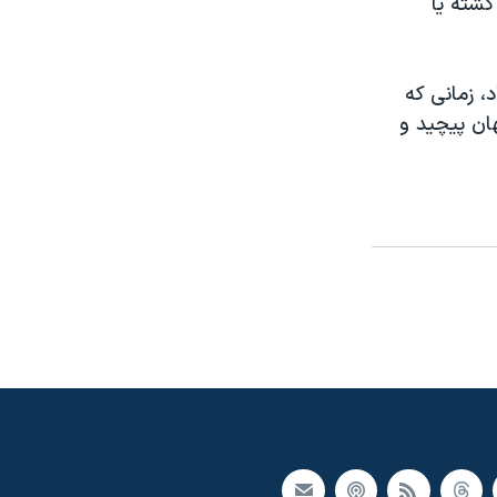
کشته يا
، زمانی که
هان پيچيد و