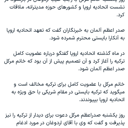
دنبال کنید
مستندها
فرهنگ و زندگی
نشست اتحاديه اروپا و کشورهای حوزه مديترانه، ملاقات
کرد.
حقوق شهروندی
انتخابات ریاست جمهوری آمریکا ۲۰۲۴
اقتصادی
حمله جمهوری اسلامی به اسرائیل
صدر اعظم آلمان به خبرنگاران گفت که تعهد اتحاديه اروپا
رمز مهسا
علم و فناوری
به آنکارا بايستی محترم شمرده شود.
زبانهای مختلف
اسرائیل در جنگ
ورزش زنان در ایران
در ماه گذشته اتحاديه اروپا گفتگو درباره عضويت کامل
گالری عکس
اعتراضات زن، زندگی، آزادی
ترکيه را آغاز کرد و آن تصميم پيش از آن بود که خانم مرکل
آرشیو پخش زنده
مجموعه مستندهای دادخواهی
صدر اعظم آلمان شود.
تریبونال مردمی آبان ۹۸
خانم مرکل با عضويت کامل برای ترکيه مخالف است و
دادگاه حمید نوری
ميگويد که ترکيه بايستی در مقام شريکی با حق ويژه به
چهل سال گروگان‌گیری
اتحاديه اروپا بپيوندند.
قانون شفافیت دارائی کادر رهبری ایران
روز يکشنبه صدراعظم مرکل دعوت برای ديدار از ترکيه را نيز
اعتراضات مردمی آبان ۹۸
پذيرفت و گفت که وی با آقای اردوغان در مورد ادغام