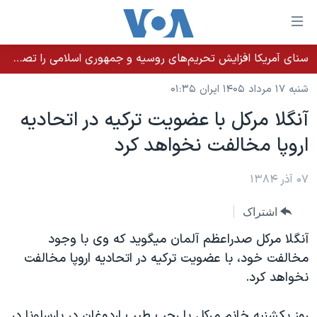
ینکهای
ابل
سترسی
سنای آمریکا افزایش تحریم‌های روسیه و جمهوری اسلامی را تصویب کرد؛ زلنسکی از این اقدام تشکر کرد
خانه
هش
شنبه ۱۷ مرداد ۱۴۰۵ ایران ۰۱:۳۵
نسخه سبک وب‌سایت
ه
آنگلا مرکل با عضويت ترکيه در اتحاديه
حتوای
موضوع ها
اروپا مخالفت نخواهد کرد
صلی
برنامه های تلویزیونی
ایران
هش
جدول برنامه ها
ه
۰۷ آذر ۱۳۸۴
آمریکا
فحه
صفحه‌های ویژه
جهان
اشتراک
صلی
فرکانس‌های صدای آمریکا
ورزشی
جام جهانی ۲۰۲۶
هش
آنگلا مرکل صدراعظم آلمان ميگويد که وی با وجود
پخش رادیویی
ه
گزیده‌ها
عملیات خشم حماسی
مخالفت خود، با عضويت ترکيه در اتحاديه اروپا مخالفت
ستجو
نخواهد کرد.
۲۵۰سالگی آمریکا
ویژه برنامه‌ها
یادگیری زبان انگلیسی
ویدیوها
بایگانی برنامه‌های تلویزیونی
روز يکشنبه خانم مرکل با رجب طيب اردوغان در بارسلونا در