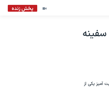
پخش زنده
 سفينه
 آميز يکی از