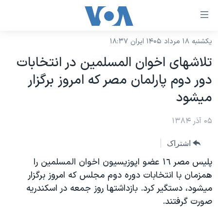
ینکهای
ابل
سترسی
یکشنبه ۱۸ مرداد ۱۴۰۵ ایران ۱۸:۳۷
خانه
هش
تلاشهای اخوان المسلمين در انتخابات
نسخه سبک وب‌سایت
ه
دور دوم پارلمان مصر که امروز برگزار
حتوای
موضوع ها
ميشود
صلی
برنامه های تلویزیونی
ایران
هش
۰۵ آذر ۱۳۸۴
جدول برنامه ها
ه
آمریکا
فحه
صفحه‌های ویژه
جهان
اشتراک
صلی
فرکانس‌های صدای آمریکا
ورزشی
جام جهانی ۲۰۲۶
پليس مصر ١٦ عضو اپوزيسيون اخوان المسلمين را
هش
پخش رادیویی
همزمان با انتخابات دوره دوم مجلس که امروز برگزار
ه
گزیده‌ها
عملیات خشم حماسی
ميشود، دستگير کرد. بازداشتها روز جمعه در اسکندريه
ستجو
۲۵۰سالگی آمریکا
ویژه برنامه‌ها
یادگیری زبان انگلیسی
صورت گرفتند.
ویدیوها
بایگانی برنامه‌های تلویزیونی