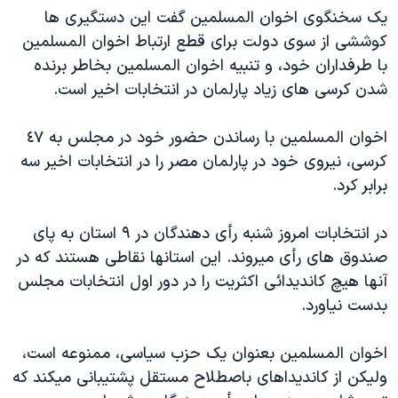
يک سخنگوی اخوان المسلمين گفت اين دستگيری ها
دنبال کنید
مستندها
فرهنگ و زندگی
کوششی از سوی دولت برای قطع ارتباط اخوان المسلمين
حقوق شهروندی
انتخابات ریاست جمهوری آمریکا ۲۰۲۴
با طرفداران خود، و تنبيه اخوان المسلمين بخاطر برنده
اقتصادی
حمله جمهوری اسلامی به اسرائیل
شدن کرسی های زياد پارلمان در انتخابات اخير است.
رمز مهسا
علم و فناوری
زبانهای مختلف
اخوان المسلمين با رساندن حضور خود در مجلس به ٤٧
اسرائیل در جنگ
ورزش زنان در ایران
کرسی، نيروی خود در پارلمان مصر را در انتخابات اخير سه
گالری عکس
اعتراضات زن، زندگی، آزادی
برابر کرد.
آرشیو پخش زنده
مجموعه مستندهای دادخواهی
در انتخابات امروز شنبه رأی دهندگان در ٩ استان به پای
تریبونال مردمی آبان ۹۸
صندوق های رأی ميروند. اين استانها نقاطی هستند که در
دادگاه حمید نوری
آنها هيچ کانديدائی اکثريت را در دور اول انتخابات مجلس
بدست نياورد.
چهل سال گروگان‌گیری
قانون شفافیت دارائی کادر رهبری ایران
اخوان المسلمين بعنوان يک حزب سياسی، ممنوعه است،
اعتراضات مردمی آبان ۹۸
وليکن از کانديداهای باصطلاح مستقل پشتيبانی ميکند که