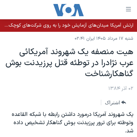
ینکهای
ابل
سترسی
ارتش آمریکا میدان‌های آزمایش خود را به روی شرکت‌های کوچک می‌گشاید تا تسلیحات سریع‌تر به میدان نبرد برسد
خانه
هش
شنبه ۱۷ مرداد ۱۴۰۵ ایران ۰۲:۴۱
نسخه سبک وب‌سایت
ه
هيت منصفه يک شهروند آمريکائی
حتوای
موضوع ها
عرب نژادرا در توطئه قتل پرزيدنت بوش
صلی
برنامه های تلویزیونی
ایران
هش
گناهکارشناخت
جدول برنامه ها
ه
آمریکا
فحه
صفحه‌های ویژه
۰۲ آذر ۱۳۸۴
جهان
صلی
فرکانس‌های صدای آمریکا
ورزشی
جام جهانی ۲۰۲۶
هش
اشتراک
پخش رادیویی
ه
گزیده‌ها
عملیات خشم حماسی
يک شهروند آمريکا درمورد داشتن رابطه با شبکه القاعده
ستجو
۲۵۰سالگی آمریکا
ویژه برنامه‌ها
وتوطئه برای ترور پرزيدنت بوش گناهکار تشخيص داده
یادگیری زبان انگلیسی
شد.
ویدیوها
بایگانی برنامه‌های تلویزیونی