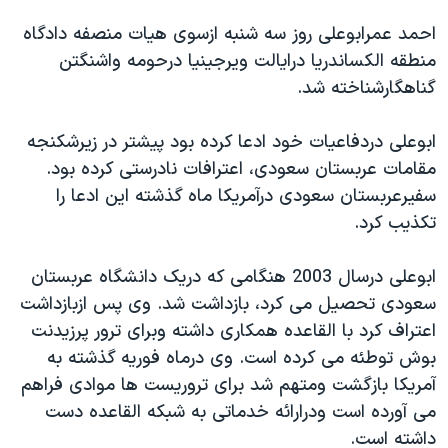
دنبال کنید
مستندها
فرهنگ و زندگی
احمد عمرابوعلی روز سه شنبه ازسوی هيات منصفه دادگاه
حقوق شهروندی
انتخابات ریاست جمهوری آمریکا ۲۰۲۴
منطقه الکساندريا درايالت ويرجينيا درحومه واشنگتن
گناهگارشناخته شد.
اقتصادی
حمله جمهوری اسلامی به اسرائیل
رمز مهسا
علم و فناوری
ابوعلی دردفاعيات خود ادعا کرده بود پيشتر در زيرشکنجه
زبانهای مختلف
اسرائیل در جنگ
ورزش زنان در ایران
مقامات عربستان سعودی، اعترافات نادرستی کرده بود.
سفيرعربستان سعودی درآمريکا ماه گذشته اين ادعا را
گالری عکس
اعتراضات زن، زندگی، آزادی
تکذيب کرد.
آرشیو پخش زنده
مجموعه مستندهای دادخواهی
تریبونال مردمی آبان ۹۸
ابوعلی درسال 2003 هنگامی که دريک دانشگاه عربستان
سعودی تحصيل می کرد، بازداشت شد. وی پس ازبازداشت
دادگاه حمید نوری
اعتراف کرد با القاعده همکاری داشته وبرای ترور پرزيدنت
چهل سال گروگان‌گیری
بوش توطئه می کرده است. وی درماه فوريه گذشته به
قانون شفافیت دارائی کادر رهبری ایران
آمريکا بازگشت ومتهم شد برای تروريست ها موادی فراهم
می آورده است ودرارائه خدماتی به شبکه القاعده دست
اعتراضات مردمی آبان ۹۸
داشته است.