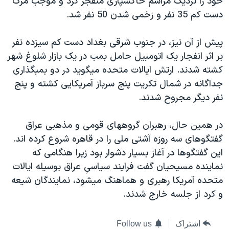
خود را نزديک مراسم خاکسپاری منفجر کرد و موجب مرگ
دنبال کنید
مستندها
فرهنگ و زندگی
دست کم 35 نفر و زخمی شدن 50 نفر شد.
حقوق شهروندی
انتخابات ریاست جمهوری آمریکا ۲۰۲۴
پيش از آن نيز، در جنوب شرقی بغداد دست کم سيزده نفر
اقتصادی
حمله جمهوری اسلامی به اسرائیل
بر اثر انفجار يک اتومبيل حامل بمب در يک بازار شلوغ شهر
رمز مهسا
علم و فناوری
کشته شدند. ارتش ايالات متحده ميگويد در دو بمبگذاری
زبانهای مختلف
جداگانه در شمال تکريت پنج سرباز آمريکايی کشته و پنج
اسرائیل در جنگ
ورزش زنان در ایران
نفر ديگر مجروح شدند.
گالری عکس
اعتراضات زن، زندگی، آزادی
آرشیو پخش زنده
مجموعه مستندهای دادخواهی
در همين حال، رهبران گروههای قومی و مذهبی عراق
گفتگوهای سه روزه آشتی ملی را در قاهره شروع کرده اند.
تریبونال مردمی آبان ۹۸
اين گفتگوها در آغاز بسيار دشوار بود زيرا هنگامی که
دادگاه حمید نوری
نماينده مسيحيان گفت فرايند سياسیِ عراق بوسيله ايالات
چهل سال گروگان‌گیری
متحده آمريکا رهبری و هماهنگ ميشود، نمايندگان شيعه
و کرد از جلسه خارج شدند.
قانون شفافیت دارائی کادر رهبری ایران
اعتراضات مردمی آبان ۹۸
اشتراک
Follow us