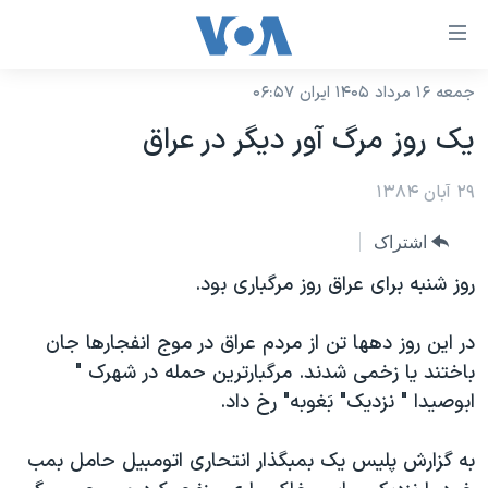
ینکهای
ابل
سترسی
جمعه ۱۶ مرداد ۱۴۰۵ ایران ۰۶:۵۷
خانه
هش
يک روز مرگ آور ديگر در عراق
نسخه سبک وب‌سایت
ه
حتوای
۲۹ آبان ۱۳۸۴
موضوع ها
صلی
برنامه های تلویزیونی
ایران
اشتراک
هش
جدول برنامه ها
ه
آمریکا
روز شنبه برای عراق روز مرگباری بود.
فحه
صفحه‌های ویژه
جهان
صلی
در اين روز دهها تن از مردم عراق در موج انفجارها جان
فرکانس‌های صدای آمریکا
ورزشی
جام جهانی ۲۰۲۶
هش
باختند يا زخمی شدند. مرگبارترين حمله در شهرک "
پخش رادیویی
ه
گزیده‌ها
عملیات خشم حماسی
ابوصيدا " نزديک" بَغوبه" رخ داد.
ستجو
۲۵۰سالگی آمریکا
ویژه برنامه‌ها
یادگیری زبان انگلیسی
به گزارش پليس يک بمبگذار انتحاری اتومبيل حامل بمب
ویدیوها
بایگانی برنامه‌های تلویزیونی