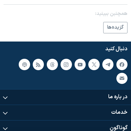
اسرائیل در جنگ
نرگس محمدی برنده جایزه نوبل صلح
همچنبن ببینید:
همایش محافظه‌کاران آمریکا «سی‌پک»
گزيده‌ها
صفحه‌های ویژه
سفر پرزیدنت ترامپ به چین
دنبال کنید
در باره ما
خدمات
گوناگون