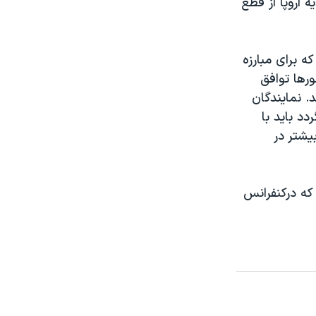
 اروپا از قطع
 برای مبارزه
رها توافق
د. نمايندگان
دد بايد با
يشتر در
که درکنفرانس