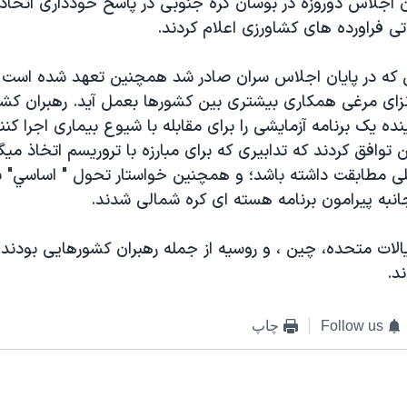
ان اجلاس دوروزه در بوسان کره جنوبی در پاسخ خودداری اتحاديه
تی فراورده های کشاورزی اعلام کردند.
ی که در پايان اجلاس سران صادر شد همچنين تعهد شده است که
آنزای مرغی همکاری بيشتری بين کشورها بعمل آيد. رهبران کشو
ده يک برنامه آزمايشی را برای مقابله با شيوع بيماری اجرا کنن
وافق کردند که تدابيری که برای مبارزه با تروريسم اتخاذ ميگر
للی مطابقت داشته باشد؛ و همچنين خواستار تحول " اساسي" ب
به پيرامون برنامه هسته ای کره شمالی شدند.
الات متحده، چين ، و روسيه از جمله رهبران کشورهايی بودند 
د.
Follow us
چاپ