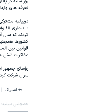
روز شنبه در پاي
مستندها
فرهنگ و زندگی
تعرفه های واردا
حقوق شهروندی
انتخابات ریاست جمهوری آمریکا ۲۰۲۴
اقتصادی
حمله جمهوری اسلامی به اسرائیل
دربيانيه مشترک
با بيماری آنفلو
رمز مهسا
علم و فناوری
کردند که سال آين
اسرائیل در جنگ
ورزش زنان در ایران
کشورها همچنين ت
گالری عکس
اعتراضات زن، زندگی، آزادی
قوانين بين الم
مذاکرات شش جان
آرشیو پخش زنده
مجموعه مستندهای دادخواهی
تریبونال مردمی آبان ۹۸
رؤسای جمهور اي
دادگاه حمید نوری
سران شرکت کردن
چهل سال گروگان‌گیری
اشتراک
قانون شفافیت دارائی کادر رهبری ایران
اعتراضات مردمی آبان ۹۸
همچنبن ببینید:
اسرائیل در جنگ