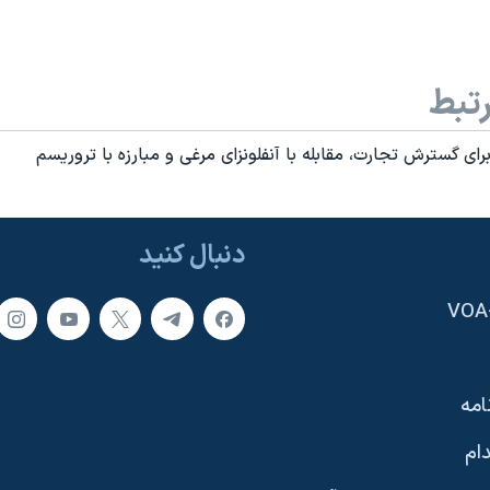
تبط
رای گسترش تجارت، مقابله با آنفلونزای مرغی و مبارزه با تروريسم
دنبال کنید
امه
ام