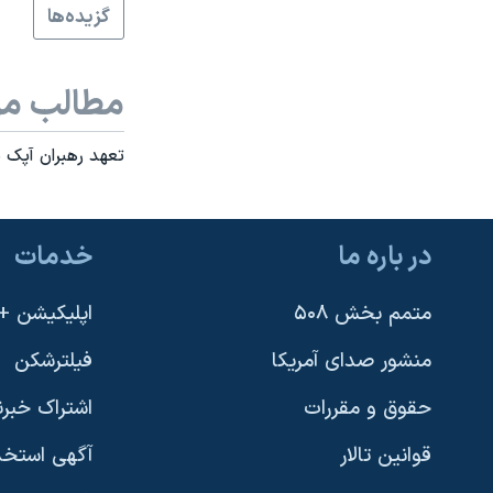
گزيده‌ها
نرگس محمدی برنده جایزه نوبل صلح
همایش محافظه‌کاران آمریکا «سی‌پک»
مطالب مر
صفحه‌های ویژه
سفر پرزیدنت ترامپ به چین
تعهد رهبران آپک ب
در باره ما
خدمات
متمم بخش ۵۰۸
اپلیکیشن +VOA
منشور صدای آمریکا
فیلترشکن
حقوق و مقررات
اشتراک خبرن
قوانین تالار
آگهی استخد