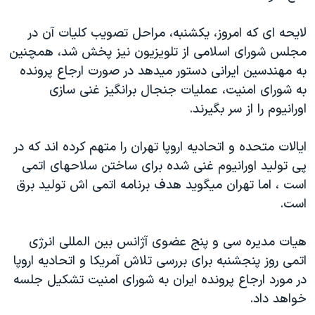
دنبال کنید
مستندها
فرهنگ و زندگی
لایحه ای که امروز، يکشنبه، مراحل تصويب کليات آن در
حقوق شهروندی
انتخابات ریاست جمهوری آمریکا ۲۰۲۴
مجلس شورای اسلامی از تلویزیون نيز پخش شد، همچنین
اقتصادی
حمله جمهوری اسلامی به اسرائیل
به مهندسین ایرانی دستور میدهد در صورت ارجاع پرونده
به شورای امنیت، عملیات جنجال برانگیز غنی سازی
رمز مهسا
علم و فناوری
زبانهای مختلف
اورانیوم را از سر بگیرند.
اسرائیل در جنگ
ورزش زنان در ایران
گالری عکس
اعتراضات زن، زندگی، آزادی
ایالات متحده و اتحادیه اروپا تهران را متهم کرده اند که در
پی تولید اورانیوم غنی شده برای ساختن سلاحهای اتمی
آرشیو پخش زنده
مجموعه مستندهای دادخواهی
است ، اما تهران میگوید هدف برنامه اتمی اش تولید برق
تریبونال مردمی آبان ۹۸
است.
دادگاه حمید نوری
هيات مديره سی و پنج عضوی آژانس بین المللی انرژی
چهل سال گروگان‌گیری
اتمی روز پنجشنبه برای بررسی تلاش آمريکا و اتحاديه اروپا
قانون شفافیت دارائی کادر رهبری ایران
در مورد ارجاع پرونده ایران به شورای امنیت تشکیل جلسه
اعتراضات مردمی آبان ۹۸
خواهد داد.