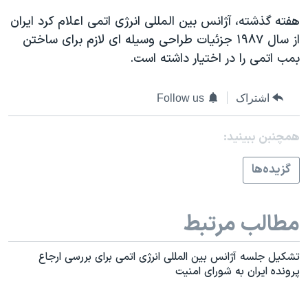
اسرائیل در جنگ
هفته گذشته، آژانس بين المللی انرژی اتمی اعلام کرد ایران
نرگس محمدی برنده جایزه نوبل صلح
از سال ۱۹۸۷ جزئيات طراحی وسيله ای لازم برای ساختن
همایش محافظه‌کاران آمریکا «سی‌پک»
بمب اتمی را در اختيار داشته است.
صفحه‌های ویژه
اشتراک
Follow us
سفر پرزیدنت ترامپ به چین
همچنبن ببینید:
گزيده‌ها
مطالب مرتبط
تشکيل جلسه آژانس بين المللی انرژی اتمی برای بررسی ارجاع
پرونده ايران به شورای امنيت