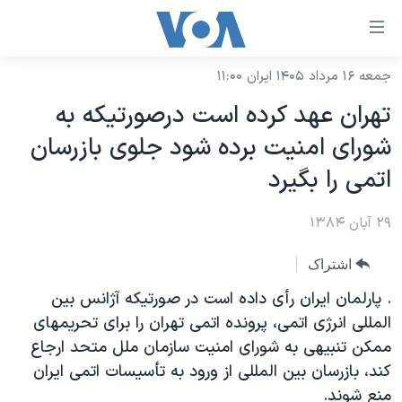
ینکهای
ابل
سترسی
جمعه ۱۶ مرداد ۱۴۰۵ ایران ۱۱:۰۰
خانه
هش
تهران عهد کرده است درصورتيکه به
نسخه سبک وب‌سایت
ه
شورای امنيت برده شود جلوی بازرسان
حتوای
موضوع ها
اتمی را بگيرد
صلی
برنامه های تلویزیونی
ایران
هش
۲۹ آبان ۱۳۸۴
جدول برنامه ها
ه
آمریکا
فحه
صفحه‌های ویژه
جهان
اشتراک
صلی
فرکانس‌های صدای آمریکا
ورزشی
جام جهانی ۲۰۲۶
. پارلمان ایران رأی داده است در صورتيکه آژانس بین
هش
پخش رادیویی
المللی انرژی اتمی، پرونده اتمی تهران را برای تحریمهای
ه
گزیده‌ها
عملیات خشم حماسی
ممکن تنبيهی به شورای امنیت سازمان ملل متحد ارجاع
ستجو
۲۵۰سالگی آمریکا
ویژه برنامه‌ها
یادگیری زبان انگلیسی
کند، بازرسان بین المللی از ورود به تأسیسات اتمی ایران
ویدیوها
بایگانی برنامه‌های تلویزیونی
منع شوند.