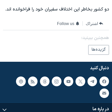
اسرائیل در جنگ
دو کشور بخاطر این اختلاف سفیران خود را فراخوانده اند.
نرگس محمدی برنده جایزه نوبل صلح
همایش محافظه‌کاران آمریکا «سی‌پک»
اشتراک
Follow us
صفحه‌های ویژه
سفر پرزیدنت ترامپ به چین
همچنبن ببینید:
گزيده‌ها
دنبال کنید
در باره ما