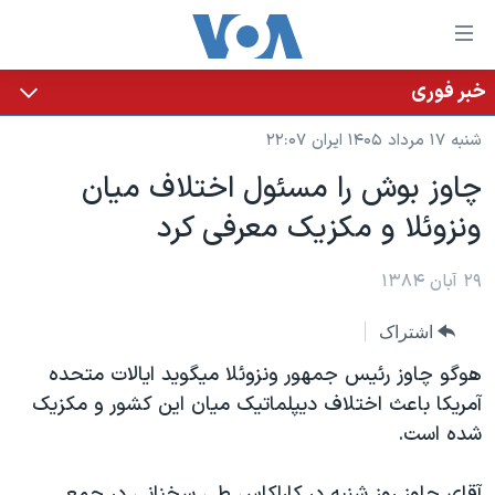
ینکهای
ابل
سترسی
خبر فوری
خانه
هش
شنبه ۱۷ مرداد ۱۴۰۵ ایران ۲۲:۰۷
نسخه سبک وب‌سایت
ه
چاوز بوش را مسئول اختلاف ميان
حتوای
موضوع ها
ونزوئلا و مکزيک معرفی کرد
صلی
برنامه های تلویزیونی
ایران
هش
جدول برنامه ها
ه
۲۹ آبان ۱۳۸۴
آمریکا
فحه
صفحه‌های ویژه
جهان
اشتراک
صلی
فرکانس‌های صدای آمریکا
ورزشی
جام جهانی ۲۰۲۶
هش
هوگو چاوز رئیس جمهور ونزوئلا میگوید ایالات متحده
پخش رادیویی
ه
گزیده‌ها
عملیات خشم حماسی
آمریکا باعث اختلاف دیپلماتیک میان این کشور و مکزیک
ستجو
شده است.
۲۵۰سالگی آمریکا
ویژه برنامه‌ها
یادگیری زبان انگلیسی
ویدیوها
بایگانی برنامه‌های تلویزیونی
آقای چاوز روز شنبه در کاراکاس طی سخنانی در جمع