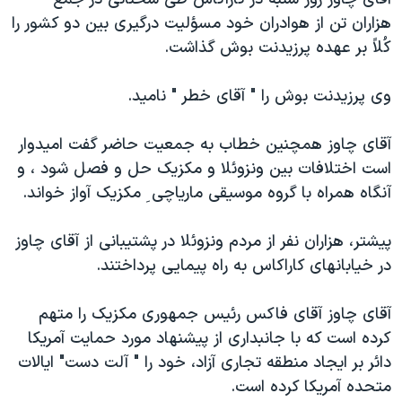
دنبال کنید
مستندها
فرهنگ و زندگی
هزاران تن از هوادران خود مسؤلیت درگیری بین دو کشور را
کُلاً بر عهده پرزیدنت بوش گذاشت.
حقوق شهروندی
انتخابات ریاست جمهوری آمریکا ۲۰۲۴
اقتصادی
حمله جمهوری اسلامی به اسرائیل
وی پرزیدنت بوش را " آقای خطر " نامید.
رمز مهسا
علم و فناوری
زبانهای مختلف
آقای چاوز همچنین خطاب به جمعیت حاضر گفت امیدوار
اسرائیل در جنگ
ورزش زنان در ایران
است اختلافات بین ونزوئلا و مکزیک حل و فصل شود ، و
گالری عکس
اعتراضات زن، زندگی، آزادی
آنگاه همراه با گروه موسیقی ماریاچی ِ مکزیک آواز خواند.
آرشیو پخش زنده
مجموعه مستندهای دادخواهی
پیشتر، هزاران نفر از مردم ونزوئلا در پشتیبانی از آقای چاوز
تریبونال مردمی آبان ۹۸
در خیابانهای کاراکاس به راه پیمایی پرداختند.
دادگاه حمید نوری
چهل سال گروگان‌گیری
آقای چاوز آقای فاکس رئيس جمهوری مکزيک را متهم
کرده است که با جانبداری از پیشنهاد مورد حمایت آمریکا
قانون شفافیت دارائی کادر رهبری ایران
دائر بر ایجاد منطقه تجاری آزاد، خود را " آلت دست" ایالات
اعتراضات مردمی آبان ۹۸
متحده آمریکا کرده است.