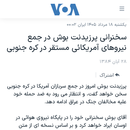
ینکهای
ابل
سترسی
یکشنبه ۱۸ مرداد ۱۴۰۵ ایران ۰۰:۰۲
خانه
هش
سخنرانی پرزيدنت بوش در جمع
نسخه سبک وب‌سایت
ه
نيروهای آمريکائی مستقر در کره جنوبی
حتوای
موضوع ها
صلی
۲۸ آبان ۱۳۸۴
برنامه های تلویزیونی
ایران
هش
جدول برنامه ها
ه
آمریکا
اشتراک
فحه
صفحه‌های ویژه
جهان
پرزيدنت بوش امروز در جمع سربازان آمريکا در کره جنوبی
صلی
فرکانس‌های صدای آمریکا
سخن خواهد گفت، و انتظار می رود به ضد حمله خود
ورزشی
جام جهانی ۲۰۲۶
هش
عليه مخالفان جنگ در عراق ادامه دهد.
پخش رادیویی
ه
گزیده‌ها
عملیات خشم حماسی
ستجو
۲۵۰سالگی آمریکا
ویژه برنامه‌ها
آقای بوش سخنرانی خود را در پايگاه نيروی هوائی در
یادگیری زبان انگلیسی
اوسان ايراد خواهد کرد و بر اساس نسخه ای از متن
ویدیوها
بایگانی برنامه‌های تلویزیونی