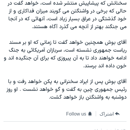
سخنانش که پيشاپيش منتشر شده است، خواهد گفت در
دنبال کنید
مستندها
فرهنگ و زندگی
حالی که برخی در واشنگتن می گويند ميزان فداکاری و از
حقوق شهروندی
انتخابات ریاست جمهوری آمریکا ۲۰۲۴
خود گذشتگی در عراق بسيار زياد است، آنهائی که در آنجا
می جنگند بهتر از آنچه می گذرد آگاه هستند.
اقتصادی
حمله جمهوری اسلامی به اسرائیل
رمز مهسا
علم و فناوری
آقای بوش همچنين خواهد گفت تا زمانی که او بر مسند
زبانهای مختلف
اسرائیل در جنگ
ورزش زنان در ایران
رياست جمهوری نشسته است، سربازان آمريکائی به جنگ
ادامه خواهند داد تا به آن پيروزی که برای آن جنگيده اند و
گالری عکس
اعتراضات زن، زندگی، آزادی
خون داده اند برسند.
آرشیو پخش زنده
مجموعه مستندهای دادخواهی
تریبونال مردمی آبان ۹۸
آقای بوش پس از ايراد سخنرانی به پکن خواهد رفت و با
رئيس جمهوری چين به گفت و گو خواهد نشست . او روز
دادگاه حمید نوری
دوشنبه به واشنگتن باز خواهد گشت.
چهل سال گروگان‌گیری
قانون شفافیت دارائی کادر رهبری ایران
اشتراک
Follow us
اعتراضات مردمی آبان ۹۸