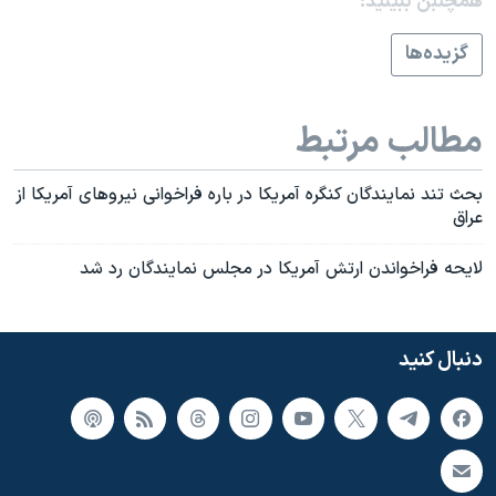
همچنبن ببینید:
اسرائیل در جنگ
نرگس محمدی برنده جایزه نوبل صلح
گزيده‌ها
همایش محافظه‌کاران آمریکا «سی‌پک»
صفحه‌های ویژه
مطالب مرتبط
سفر پرزیدنت ترامپ به چین
بحث تند نمايندگان کنگره آمريکا در باره فراخوانی نيروهای آمريکا از
عراق
لايحه فراخواندن ارتش آمريکا در مجلس نمايندگان رد شد
دنبال کنید