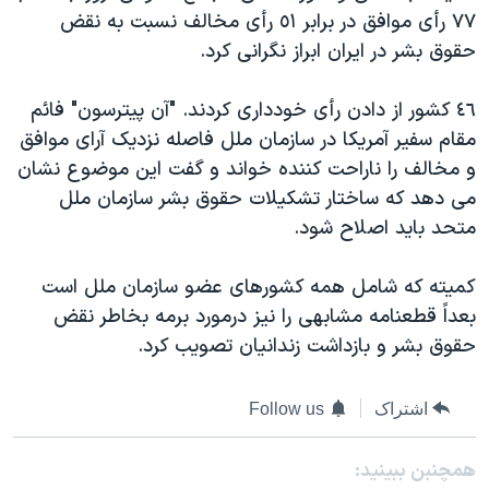
٧٧ رأی موافق در برابر ٥١ رأی مخالف نسبت به نقض
دنبال کنید
مستندها
فرهنگ و زندگی
حقوق بشر در ايران ابراز نگرانی کرد.
حقوق شهروندی
انتخابات ریاست جمهوری آمریکا ۲۰۲۴
اقتصادی
حمله جمهوری اسلامی به اسرائیل
٤٦ کشور از دادن رأی خودداری کردند. "آن پيترسون" فائم
مقام سفير آمريکا در سازمان ملل فاصله نزديک آرای موافق
رمز مهسا
علم و فناوری
زبانهای مختلف
و مخالف را ناراحت کننده خواند و گفت اين موضوع نشان
اسرائیل در جنگ
ورزش زنان در ایران
می دهد که ساختار تشکيلات حقوق بشر سازمان ملل
گالری عکس
اعتراضات زن، زندگی، آزادی
متحد بايد اصلاح شود.
آرشیو پخش زنده
مجموعه مستندهای دادخواهی
کميته که شامل همه کشورهای عضو سازمان ملل است
تریبونال مردمی آبان ۹۸
بعداً قطعنامه مشابهی را نيز درمورد برمه بخاطر نقض
دادگاه حمید نوری
حقوق بشر و بازداشت زندانيان تصويب کرد.
چهل سال گروگان‌گیری
اشتراک
Follow us
قانون شفافیت دارائی کادر رهبری ایران
اعتراضات مردمی آبان ۹۸
همچنبن ببینید: