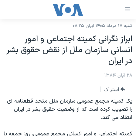
ینکهای
ابل
سترسی
شنبه ۱۷ مرداد ۱۴۰۵ ایران ۰۸:۲۵
خانه
هش
ابراز نگرانی کميته اجتماعی و امور
نسخه سبک وب‌سایت
ه
انسانی سازمان ملل از نقض حقوق بشر
حتوای
موضوع ها
در ايران
صلی
برنامه های تلویزیونی
ایران
هش
۲۸ آبان ۱۳۸۴
جدول برنامه ها
ه
آمریکا
فحه
صفحه‌های ویژه
جهان
اشتراک
صلی
فرکانس‌های صدای آمریکا
ورزشی
جام جهانی ۲۰۲۶
يک کميته مجمع عمومی سازمان ملل متحد قطعنامه ای
هش
پخش رادیویی
را تصويب کرده است که از وضعيت حقوق بشر در ايران
ه
گزیده‌ها
عملیات خشم حماسی
انتقاد می کند.
ستجو
۲۵۰سالگی آمریکا
ویژه برنامه‌ها
یادگیری زبان انگلیسی
ویدیوها
بایگانی برنامه‌های تلویزیونی
کميته اجتماعی و امور انسانی مجمع عمومی، روز جمعه با