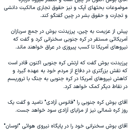
دنبال کنید
مستندها
فرهنگ و زندگی
موضوعات بحثهای آپک و نيز حقوق تجاری مالکيت دانشی
و تجارت و حقوق بشر در چين گفتگو کند.
حقوق شهروندی
انتخابات ریاست جمهوری آمریکا ۲۰۲۴
اقتصادی
حمله جمهوری اسلامی به اسرائیل
پيش از عزيمت به چين، پرزيدنت بوش در جمع سربازان
رمز مهسا
علم و فناوری
آمريکائی مستقر در کره جنوبی سخنرانی کرد و گفت که
زبانهای مختلف
نيروهای آمريکا تا کسب پيروزی در عراق خواهند ماند.
اسرائیل در جنگ
ورزش زنان در ایران
گالری عکس
اعتراضات زن، زندگی، آزادی
پرزيدنت بوش گفت که ارتش کره جنوبی اکنون قادر است
آرشیو پخش زنده
مجموعه مستندهای دادخواهی
که نقش بزرگتری در دفاع از مردم خود به عهده گيرد و
کاهش نيروهای آمريکا در کره جنوبی به جنگ با تروريسم
تریبونال مردمی آبان ۹۸
در نقاط ديگر کمک خواهد کرد.
دادگاه حمید نوری
چهل سال گروگان‌گیری
آقای بوش کره جنوبی را "فانوس آزادی" ناميد و گفت يک
روز کره شمالی نيز از مزايای آزادی سود خواهد جست.
قانون شفافیت دارائی کادر رهبری ایران
اعتراضات مردمی آبان ۹۸
آقای بوش سخنرانی خود را در پايگاه نيروی هوائی "اوسان"