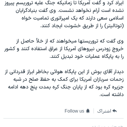
اسرائیل در جنگ
ايراد کرد و گفت آمريکا تا زمانيکه جنگ عليه تروريسم پيروز
نشده است آرام نخواهد نشست. وی گفت بنيادگرايان
نرگس محمدی برنده جایزه نوبل صلح
اسلامی سعی دارند که يک امپراتوری تماميت خواه
همایش محافظه‌کاران آمریکا «سی‌پک»
(توتاليتر) را از طريق خشونت ايجاد کنند.
صفحه‌های ویژه
وی گفت که تروريستها ميخواهند که از خلأ حاصل از
سفر پرزیدنت ترامپ به چین
خروج زودرس نيروهای آمريکا از عراق استفاده کنند و کشور
را به پايگاه عمليات خود تبديل کنند.
ديدار آقای بوش از اين پايگاه هوائی بخاطر ابراز قدردانی از
زحمات سربازان آمريکا برای کمک به حفظ صلح در شبه
جزيره کره بود که از پايان جنگ کره بمدت پنج دهه ادامه
داشته است.
اشتراک
Follow us