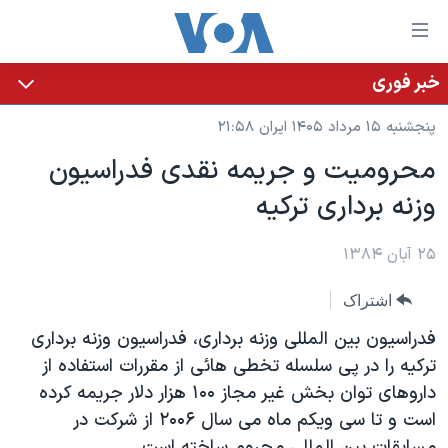
ینکهای
ابل
سترسی
خبر فوری
خانه
هش
پنجشنبه ۱۵ مرداد ۱۴۰۵ ایران ۲۱:۵۸
نسخه سبک وب‌سایت
ه
محروميت و جريمه نقدی فدراسيون
حتوای
موضوع ها
وزنه برداری ترکيه
صلی
برنامه های تلویزیونی
ایران
هش
جدول برنامه ها
ه
۲۵ آبان ۱۳۸۴
آمریکا
فحه
صفحه‌های ویژه
جهان
اشتراک
صلی
فرکانس‌های صدای آمریکا
ورزشی
جام جهانی ۲۰۲۶
هش
فدراسيون بين المللی وزنه برداری، فدراسيون وزنه برداری
پخش رادیویی
ه
گزیده‌ها
عملیات خشم حماسی
ترکيه را در پی سلسله تخطی هائی از مقررات استفاده از
ستجو
داروهای توان بخش غير مجاز ۱۰۰ هزار دلار جريمه کرده
۲۵۰سالگی آمریکا
ویژه برنامه‌ها
یادگیری زبان انگلیسی
است و تا سی ويکم ماه می سال ۲۰۰۶ از شرکت در
ویدیوها
بایگانی برنامه‌های تلویزیونی
مسابقات بين المللی محروم ساخته است.