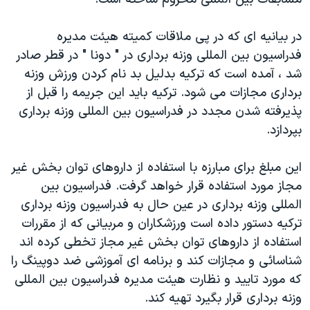
دنبال کنید
مستندها
فرهنگ و زندگی
در بيانيه ای که در پی ملاقات کميته هيئت مديره
حقوق شهروندی
انتخابات ریاست جمهوری آمریکا ۲۰۲۴
فدراسيون بين المللی وزنه برداری در " دونا " در قطر صادر
اقتصادی
حمله جمهوری اسلامی به اسرائیل
شد ، آمده است که ترکيه بدليل بد نام کردن ورزش وزنه
رمز مهسا
علم و فناوری
برداری مجازات می شود. ترکيه بايد اين جريمه را قبل از
زبانهای مختلف
پذيرفته شدن مجدد در فدراسيون بين المللی وزنه برداری
اسرائیل در جنگ
ورزش زنان در ایران
بپردازد.
گالری عکس
اعتراضات زن، زندگی، آزادی
آرشیو پخش زنده
مجموعه مستندهای دادخواهی
اين مبلغ برای مبارزه با استفاده از داروهای توان بخش غير
مجاز مورد استفاده قرار خواهد گرفت. فدراسيون بين
تریبونال مردمی آبان ۹۸
المللی وزنه برداری در عين حال به فدراسيون وزنه برداری
دادگاه حمید نوری
ترکيه دستور داده است ورزشکاران و مربيانی که از مقررات
چهل سال گروگان‌گیری
استفاده از داروهای توان بخش غير مجاز تخطی کرده اند
شناسائی و مجازات کند و برنامه ای آموزشی ضد دوپينگ را
قانون شفافیت دارائی کادر رهبری ایران
که مورد تاييد و نظارت هيئت مديره فدراسيون بين المللی
اعتراضات مردمی آبان ۹۸
وزنه برداری قرار بگيرد تهيه کند.