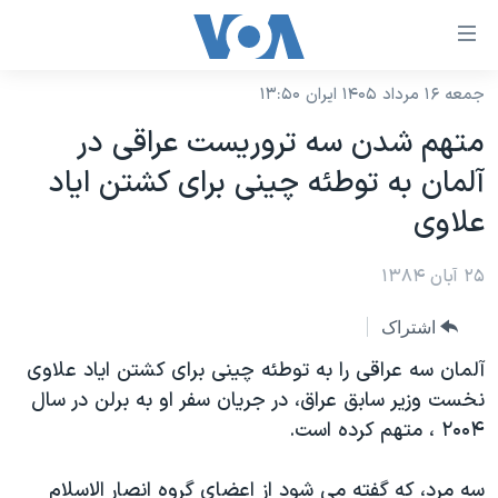
ینکهای
ابل
سترسی
جمعه ۱۶ مرداد ۱۴۰۵ ایران ۱۳:۵۰
خانه
هش
متهم شدن سه تروريست عراقی در
نسخه سبک وب‌سایت
ه
آلمان به توطئه چينی برای کشتن اياد
حتوای
موضوع ها
علاوی
صلی
برنامه های تلویزیونی
ایران
هش
۲۵ آبان ۱۳۸۴
جدول برنامه ها
ه
آمریکا
فحه
صفحه‌های ویژه
جهان
اشتراک
صلی
فرکانس‌های صدای آمریکا
ورزشی
جام جهانی ۲۰۲۶
آلمان سه عراقی را به توطئه چينی برای کشتن اياد علاوی
هش
پخش رادیویی
نخست وزير سابق عراق، در جريان سفر او به برلن در سال
ه
گزیده‌ها
عملیات خشم حماسی
۲۰۰۴ ، متهم کرده است.
ستجو
۲۵۰سالگی آمریکا
ویژه برنامه‌ها
یادگیری زبان انگلیسی
ویدیوها
بایگانی برنامه‌های تلویزیونی
سه مرد، که گفته می شود از اعضای گروه انصار الاسلام