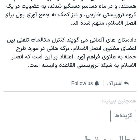
هستند، و در ماه دسامبر دستگير شدند، به عضويت در يک
دنبال کنید
مستندها
فرهنگ و زندگی
گروه تروريستی خارجی، و نيز کمک به جمع آوری پول برای
حقوق شهروندی
انتخابات ریاست جمهوری آمریکا ۲۰۲۴
انصار الاسلام، متهم شده اند.
اقتصادی
حمله جمهوری اسلامی به اسرائیل
دادستان های آلمانی می گويند کنترل مکالمات تلفنی بين
رمز مهسا
علم و فناوری
زبانهای مختلف
اعضای مظنون انصار الاسلام، برگه هائی در مورد طرح
اسرائیل در جنگ
ورزش زنان در ایران
حمله به علاوی فراهم آورد. اعتقاد بر اين است که انصار
گالری عکس
اعتراضات زن، زندگی، آزادی
الاسلام به شبکه تروريستی القاعده وابسته است.
آرشیو پخش زنده
مجموعه مستندهای دادخواهی
اشتراک
Follow us
تریبونال مردمی آبان ۹۸
دادگاه حمید نوری
همچنبن ببینید:
چهل سال گروگان‌گیری
گزيده‌ها
قانون شفافیت دارائی کادر رهبری ایران
اعتراضات مردمی آبان ۹۸