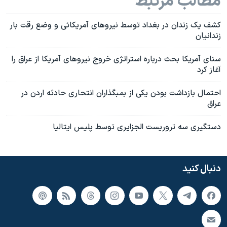
مطالب مرتبط
اسرائیل در جنگ
نرگس محمدی برنده جایزه نوبل صلح
کشف يک زندان در بغداد توسط نيروهای آمريکائی و وضع رقت بار
زندانيان
همایش محافظه‌کاران آمریکا «سی‌پک»
صفحه‌های ویژه
سنای آمریکا بحث درباره استراتژی خروج نيروهای آمريکا از عراق را
آغاز کرد
سفر پرزیدنت ترامپ به چین
احتمال بازداشت بودن يکی از بمبگذاران انتحاری حادثه اردن در
عراق
دستگيری سه تروريست الجزايری توسط پليس ايتاليا
دنبال کنید