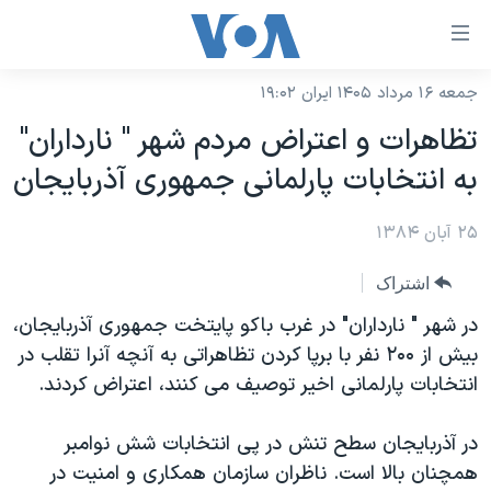
ینکهای
ابل
سترسی
جمعه ۱۶ مرداد ۱۴۰۵ ایران ۱۹:۰۲
خانه
هش
تظاهرات و اعتراض مردم شهر " نارداران"
نسخه سبک وب‌سایت
ه
به انتخابات پارلمانی جمهوری آذربايجان
حتوای
موضوع ها
صلی
۲۵ آبان ۱۳۸۴
برنامه های تلویزیونی
ایران
هش
جدول برنامه ها
ه
آمریکا
اشتراک
فحه
صفحه‌های ویژه
جهان
در شهر " نارداران" در غرب باکو پايتخت جمهوری آذربايجان،
صلی
فرکانس‌های صدای آمریکا
بيش از ۲۰۰ نفر با برپا کردن تظاهراتی به آنچه آنرا تقلب در
ورزشی
جام جهانی ۲۰۲۶
هش
انتخابات پارلمانی اخير توصيف می کنند، اعتراض کردند.
پخش رادیویی
ه
گزیده‌ها
عملیات خشم حماسی
ستجو
۲۵۰سالگی آمریکا
ویژه برنامه‌ها
در آذربايجان سطح تنش در پی انتخابات شش نوامبر
یادگیری زبان انگلیسی
همچنان بالا است. ناظران سازمان همکاری و امنيت در
ویدیوها
بایگانی برنامه‌های تلویزیونی