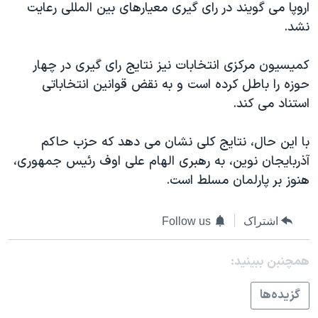
اروپا می گويند در رای گيری معيارهای بين المللی رعايت
دنبال کنید
مستندها
فرهنگ و زندگی
نشد.
حقوق شهروندی
انتخابات ریاست جمهوری آمریکا ۲۰۲۴
کميسيون مرکزی انتخابات نيز نتايج رای گيری در چهار
اقتصادی
حمله جمهوری اسلامی به اسرائیل
حوزه را باطل کرده است و به نقض قوانين انتخاباتی
رمز مهسا
علم و فناوری
استناد می کند.
زبانهای مختلف
اسرائیل در جنگ
ورزش زنان در ایران
با اين حال، نتايج کلی نشان می دهد که حزب حاکم
گالری عکس
اعتراضات زن، زندگی، آزادی
آذربايجان نوين، به رهبری الهام علی اوف رئيس جمهوری،
آرشیو پخش زنده
مجموعه مستندهای دادخواهی
هنوز بر پارلمان مسلط است.
تریبونال مردمی آبان ۹۸
دادگاه حمید نوری
اشتراک
Follow us
چهل سال گروگان‌گیری
همچنبن ببینید:
قانون شفافیت دارائی کادر رهبری ایران
گزيده‌ها
اعتراضات مردمی آبان ۹۸