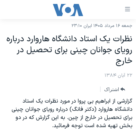
ینکهای
ابل
سترسی
جمعه ۱۶ مرداد ۱۴۰۵ ایران ۲۳:۱۰
خانه
هش
نظرات يک استاد دانشگاه هاروارد درباره
نسخه سبک وب‌سایت
ه
رويای جوانان چينی برای تحصيل در
حتوای
موضوع ها
خارج
صلی
برنامه های تلویزیونی
ایران
هش
۲۲ آبان ۱۳۸۴
جدول برنامه ها
ه
آمریکا
فحه
صفحه‌های ویژه
جهان
اشتراک
صلی
فرکانس‌های صدای آمریکا
ورزشی
جام جهانی ۲۰۲۶
گزارشی از ابراهيم بی پروا در مورد نظرات يک استاد
هش
پخش رادیویی
دانشگاه هاروارد (دکتر فانگ) درباره رويای جوانان چينی
ه
گزیده‌ها
عملیات خشم حماسی
برای تحصيل در خارج از چين. به اين گزارش که در دو
ستجو
۲۵۰سالگی آمریکا
ویژه برنامه‌ها
یادگیری زبان انگلیسی
بخش تهيه شده است توجه فرمائيد.
ویدیوها
بایگانی برنامه‌های تلویزیونی