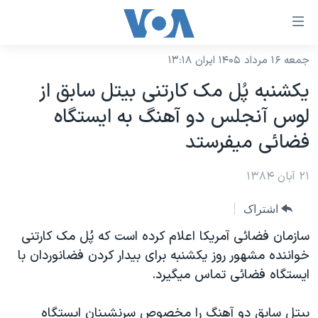
ینکهای
ابل
سترسی
جمعه ۱۶ مرداد ۱۴۰۵ ایران ۱۳:۱۸
خانه
هش
يکشنبه پُل مک کارتنی بيتل سابق از
نسخه سبک وب‌سایت
ه
لوس آنجلس دو آهنگ به ايستگاه
حتوای
موضوع ها
فضائی ميفرستد
صلی
برنامه های تلویزیونی
ایران
هش
۲۱ آبان ۱۳۸۴
جدول برنامه ها
ه
آمریکا
فحه
صفحه‌های ویژه
جهان
اشتراک
صلی
فرکانس‌های صدای آمریکا
ورزشی
جام جهانی ۲۰۲۶
سازمان فضائی آمريکا اعلام کرده است که پُل مک کارتنی
هش
پخش رادیویی
خواننده مشهور روز يکشنبه برای بيدار کردن فضانوردان با
ه
گزیده‌ها
عملیات خشم حماسی
ايستگاه فضائی تماس ميگيرد.
ستجو
۲۵۰سالگی آمریکا
ویژه برنامه‌ها
یادگیری زبان انگلیسی
ویدیوها
بایگانی برنامه‌های تلویزیونی
بيتل سابق دو آهنگ را مخصوص سرنشينان ايستگاه