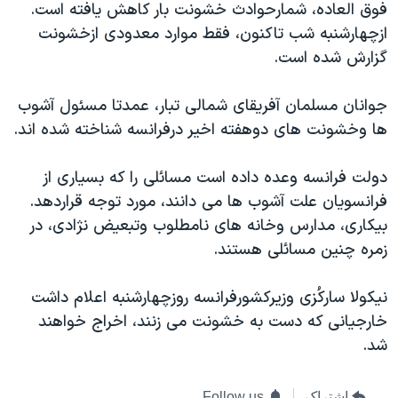
فوق العاده، شمارحوادث خشونت بار کاهش يافته است.
دنبال کنید
مستندها
فرهنگ و زندگی
ازچهارشنبه شب تاکنون، فقط موارد معدودی ازخشونت
حقوق شهروندی
انتخابات ریاست جمهوری آمریکا ۲۰۲۴
گزارش شده است.
اقتصادی
حمله جمهوری اسلامی به اسرائیل
جوانان مسلمان آفريقای شمالی تبار، عمدتا مسئول آشوب
رمز مهسا
علم و فناوری
ها وخشونت های دوهفته اخير درفرانسه شناخته شده اند.
زبانهای مختلف
اسرائیل در جنگ
ورزش زنان در ایران
دولت فرانسه وعده داده است مسائلی را که بسياری از
گالری عکس
اعتراضات زن، زندگی، آزادی
فرانسويان علت آشوب ها می دانند، مورد توجه قراردهد.
آرشیو پخش زنده
مجموعه مستندهای دادخواهی
بيکاری، مدارس وخانه های نامطلوب وتبعيض نژادی، در
تریبونال مردمی آبان ۹۸
زمره چنين مسائلی هستند.
دادگاه حمید نوری
نيکولا سارکُزی وزيرکشورفرانسه روزچهارشنبه اعلام داشت
چهل سال گروگان‌گیری
خارجيانی که دست به خشونت می زنند، اخراج خواهند
قانون شفافیت دارائی کادر رهبری ایران
شد.
اعتراضات مردمی آبان ۹۸
اشتراک
Follow us