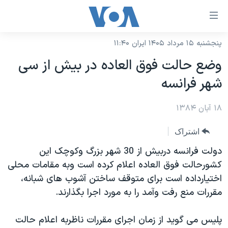
ینکهای
ابل
سترسی
پنجشنبه ۱۵ مرداد ۱۴۰۵ ایران ۱۱:۴۰
خانه
هش
وضع حالت فوق العاده در بيش از سی
نسخه سبک وب‌سایت
ه
شهر فرانسه
حتوای
موضوع ها
صلی
۱۸ آبان ۱۳۸۴
برنامه های تلویزیونی
ایران
هش
جدول برنامه ها
ه
آمریکا
اشتراک
فحه
صفحه‌های ویژه
جهان
دولت فرانسه دربيش از 30 شهر بزرگ وکوچک اين
صلی
فرکانس‌های صدای آمریکا
کشورحالت فوق العاده اعلام کرده است وبه مقامات محلی
ورزشی
جام جهانی ۲۰۲۶
هش
اختيارداده است برای متوقف ساختن آشوب های شبانه،
پخش رادیویی
ه
گزیده‌ها
عملیات خشم حماسی
مقررات منع رفت وآمد را به مورد اجرا بگذارند.
ستجو
۲۵۰سالگی آمریکا
ویژه برنامه‌ها
یادگیری زبان انگلیسی
پليس می گويد از زمان اجرای مقررات ناظربه اعلام حالت
ویدیوها
بایگانی برنامه‌های تلویزیونی