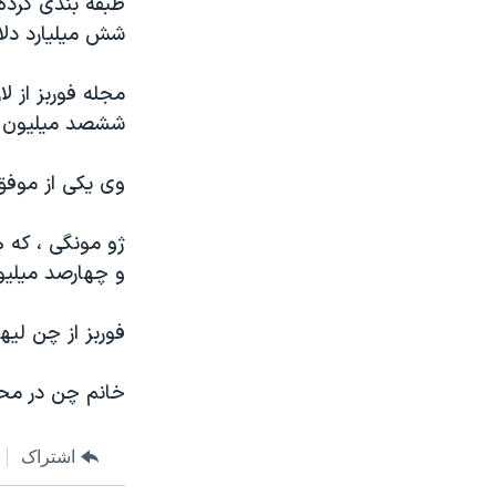
طبقه بندی کرده
مستندها
فرهنگ و زندگی
شش ميليارد دلا
حقوق شهروندی
انتخابات ریاست جمهوری آمریکا ۲۰۲۴
اقتصادی
حمله جمهوری اسلامی به اسرائیل
مجله فوربز از ل
ششصد ميليون دل
رمز مهسا
علم و فناوری
اسرائیل در جنگ
ورزش زنان در ایران
وی يکی از موفق
گالری عکس
اعتراضات زن، زندگی، آزادی
ژو مونگی ، که ه
آرشیو پخش زنده
مجموعه مستندهای دادخواهی
و چهارصد ميليو
تریبونال مردمی آبان ۹۸
دادگاه حمید نوری
فوربز از چن ليه
چهل سال گروگان‌گیری
خانم چن در مح
قانون شفافیت دارائی کادر رهبری ایران
اعتراضات مردمی آبان ۹۸
اشتراک
اسرائیل در جنگ