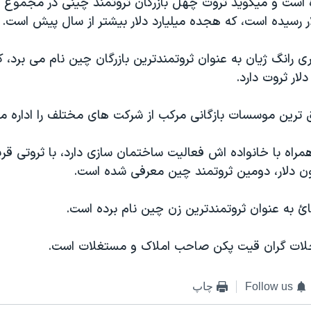
 است و ميگويد ثروت چهل بازرگان تروتمند چينی در مجموع 
ر رسيده است، که هجده ميليارد دلار بيشتر از سال پيش است.
اری رانگ ژيان به عنوان ثروتمندترين بازرگان چين نام می برد، ک
ار ثروت دارد.
 ترين موسسات بازگانی مرکب از شرکت های مختلف را اداره مي
مراه با خانواده اش فعاليت ساختمان سازی دارد، با ثروتی قر
ن دلار، دومين ثروتمند چين معرفی شده است.
ائ به عنوان ثروتمندترين زن چين نام برده است.
لات گران قيت پکن صاحب املاک و مستغلات است.
Follow us
چاپ