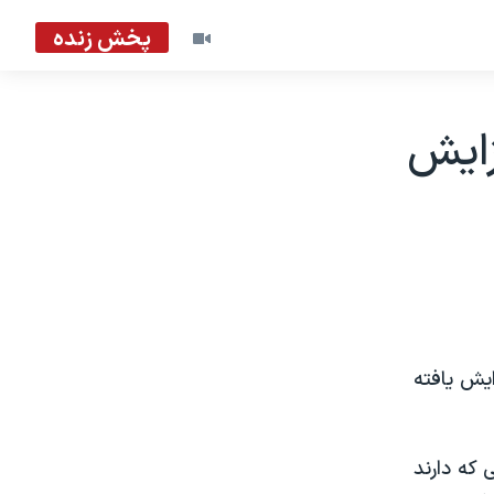
پخش زنده
زايش
ايش يافته
 که دارند