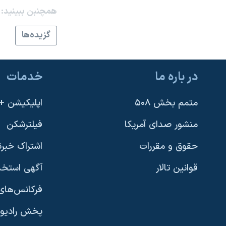
همچنبن ببینید:
نرگس محمدی برنده جایزه نوبل صلح
همایش محافظه‌کاران آمریکا «سی‌پک»
گزيده‌ها
صفحه‌های ویژه
سفر پرزیدنت ترامپ به چین
در باره ما
خدمات
متمم بخش ۵۰۸
اپلیکیشن +VOA
منشور صدای آمریکا
فیلترشکن
حقوق و مقررات
اشتراک خبرن
قوانین تالار
آگهی استخد
فرکانس‌های 
پخش رادیو