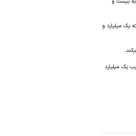
به بيست و
ه يک ميليارد و
کند.
يب يک ميليارد