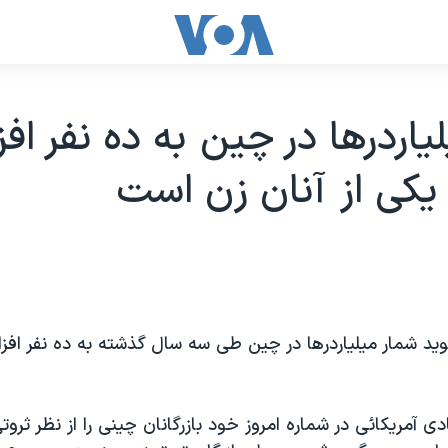
ياردرها در چين به ده نفر اف
يکی از آنان زن است
يد شمار ميلياردرها در چين طی سه سال گذشته به ده نفر افز
ی آمريکائی در شماره امروز خود بازرگانان چينی را از نظر ثروتی