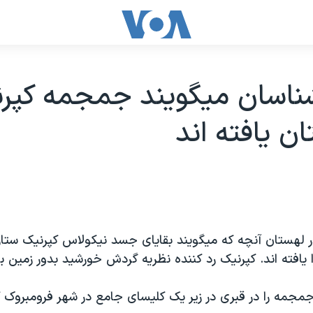
ناسان ميگويند جمجمه کپرن
ان يافته اند
ر لهستان آنچه که ميگويند بقايای جسد نيکولاس کپرنيک ستا
يافته اند. کپرنيک رد کننده نظريه گردش خورشيد بدور زمين بو
مجمه را در قبری در زير يک کليسای جامع در شهر فرومبروک 