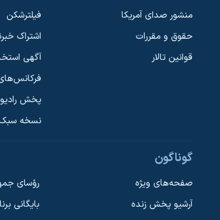
نرگس محمدی برنده جایزه نوبل صلح
منشور صدای آمریکا
فیلترشکن
همایش محافظه‌کاران آمریکا «سی‌پک»
حقوق و مقررات
اشتراک خبرن
صفحه‌های ویژه
قوانین تالار
آگهی استخد
سفر پرزیدنت ترامپ به چین
فرکانس‌های 
پخش رادیو
یادگیری زبان انگلیسی
نسخه سبک 
دنبال کنید
گوناگون
صفحه‌های ویژه
رؤسای جمهو
آرشیو پخش زنده
بایگانی برن
زبانهای مختلف