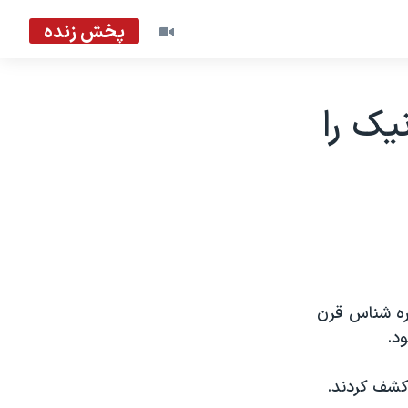
پخش زنده
يک را
ره شناس قرن
د.
کشف کردند.