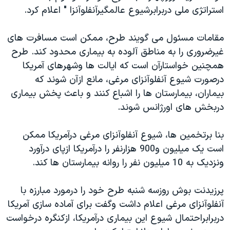
استراتژی ملی دربرابرشيوع عالمگيرآنفلوآنزا " اعلام کرد.
دنبال کنید
مستندها
فرهنگ و زندگی
حقوق شهروندی
انتخابات ریاست جمهوری آمریکا ۲۰۲۴
مقامات مسئول می گويند طرح، ممکن است مسافرت های
اقتصادی
حمله جمهوری اسلامی به اسرائیل
غيرضروری را به مناطق آلوده به بيماری محدود کند. طرح
همچنين خواستارآن است که ايالت ها وشهرهای آمريکا
رمز مهسا
علم و فناوری
زبانهای مختلف
درصورت شيوع آنفلوآنزای مرغی، مانع ازآن شوند که
اسرائیل در جنگ
ورزش زنان در ایران
بيماران، بيمارستان ها را اشباع کنند و باعث پخش بيماری
گالری عکس
اعتراضات زن، زندگی، آزادی
دربخش های اورژانس شوند.
آرشیو پخش زنده
مجموعه مستندهای دادخواهی
بنا برتخمين ها، شيوع آنفلوآنزای مرغی درآمريکا ممکن
تریبونال مردمی آبان ۹۸
است يک ميليون و900 هزارنفر را درآمريکا ازپای درآورد
دادگاه حمید نوری
ونزديک به 10 ميليون نفر را روانه بيمارستان ها کند.
چهل سال گروگان‌گیری
پرزيدنت بوش روزسه شنبه طرح خود را درمورد مبارزه با
قانون شفافیت دارائی کادر رهبری ایران
آنفلوآنزای مرغی اعلام داشت وگفت برای آماده سازی آمريکا
اعتراضات مردمی آبان ۹۸
دربرابراحتمال شيوع اين بيماری درآمريکا، ازکنگره درخواست