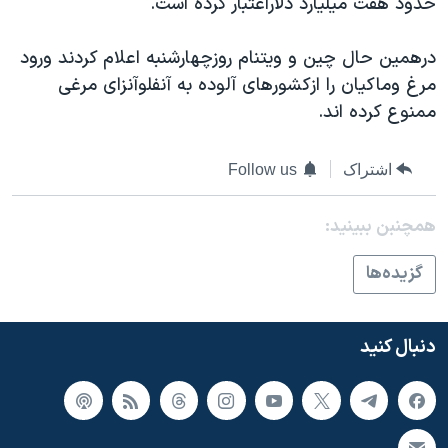
حدود هفت ميليارد دلاراعتبار کرده است.
اسرائیل در جنگ
نرگس محمدی برنده جایزه نوبل صلح
درهمين حال چين و ويتنام روزچهارشنبه اعلام کردند ورود
همایش محافظه‌کاران آمریکا «سی‌پک»
مرغ وماکيان را ازکشورهای آلوده به آنفلوآنزای مرغی
ممنوع کرده اند.
صفحه‌های ویژه
سفر پرزیدنت ترامپ به چین
اشتراک
Follow us
همچنبن ببینید:
گزيده‌ها
دنبال کنید