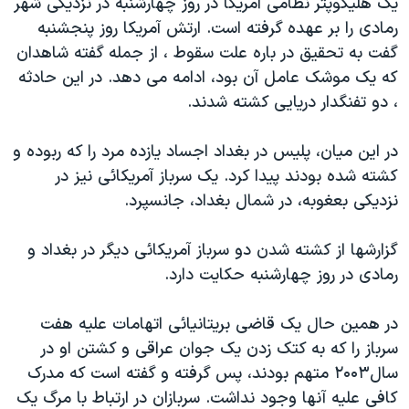
یک هليکوپتر نظامی آمریکا در روز چهارشنبه در نزديکی شهر
اسرائیل در جنگ
رمادی را بر عهده گرفته است. ارتش آمریکا روز پنجشنبه
نرگس محمدی برنده جایزه نوبل صلح
گفت به تحقیق در باره علت سقوط ، از جمله گفته شاهدان
همایش محافظه‌کاران آمریکا «سی‌پک»
که یک موشک عامل آن بود، ادامه می دهد. در این حادثه
، دو تفنگدار دریايی کشته شدند.
صفحه‌های ویژه
سفر پرزیدنت ترامپ به چین
در این میان، پلیس در بغداد اجساد يازده مرد را که ربوده و
کشته شده بودند پيدا کرد. یک سرباز آمریکائی نیز در
نزدیکی بعغوبه، در شمال بغداد، جانسپرد.
گزارشها از کشته شدن دو سرباز آمريکائی ديگر در بغداد و
رمادی در روز چهارشنبه حکايت دارد.
در همين حال یک قاضی بریتانیائی اتهامات علیه هفت
سرباز را که به کتک زدن یک جوان عراقی و کشتن او در
سال۲۰۰۳ متهم بودند، پس گرفته و گفته است که مدرک
کافی علیه آنها وجود نداشت. سربازان در ارتباط با مرگ یک