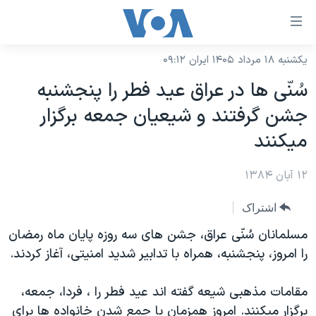
ینکهای
ابل
سترسی
یکشنبه ۱۸ مرداد ۱۴۰۵ ایران ۰۹:۱۲
خانه
هش
سُنّی ها در عراق عيد فطر را پنجشنبه
نسخه سبک وب‌سایت
ه
جشن گرفتند و شيعيان جمعه برگزار
حتوای
موضوع ها
ميکنند
صلی
برنامه های تلویزیونی
ایران
هش
۱۲ آبان ۱۳۸۴
جدول برنامه ها
ه
آمریکا
فحه
صفحه‌های ویژه
جهان
اشتراک
صلی
فرکانس‌های صدای آمریکا
ورزشی
جام جهانی ۲۰۲۶
مسلمانان سُنّی عراق، جشن های سه روزه پايان ماه رمضان
هش
پخش رادیویی
را امروز، پنجشنبه، همراه با تدابير شديد امنيتی، آغاز کردند.
ه
گزیده‌ها
عملیات خشم حماسی
ستجو
۲۵۰سالگی آمریکا
ویژه برنامه‌ها
یادگیری زبان انگلیسی
مقامات مذهبی شيعه گفته اند عيد فطر را ، فردا، جمعه،
ویدیوها
بایگانی برنامه‌های تلویزیونی
برگزار ميکنند. امروز همزمان با جمع شدن خانواده ها برای