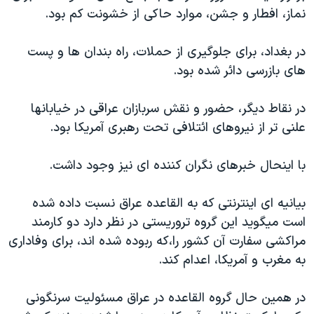
نماز، افطار و جشن، موارد حاکی از خشونت کم بود.
دنبال کنید
مستندها
فرهنگ و زندگی
حقوق شهروندی
انتخابات ریاست جمهوری آمریکا ۲۰۲۴
در بغداد، برای جلوگيری از حملات، راه بندان ها و پست
اقتصادی
حمله جمهوری اسلامی به اسرائیل
های بازرسی دائر شده بود.
رمز مهسا
علم و فناوری
زبانهای مختلف
در نقاط ديگر، حضور و نقش سربازان عراقی در خيابانها
اسرائیل در جنگ
ورزش زنان در ایران
علنی تر از نيروهای ائتلافی تحت رهبری آمريکا بود.
گالری عکس
اعتراضات زن، زندگی، آزادی
با اينحال خبرهای نگران کننده ای نيز وجود داشت.
آرشیو پخش زنده
مجموعه مستندهای دادخواهی
تریبونال مردمی آبان ۹۸
بيانيه ای اينترنتی که به القاعده عراق نسبت داده شده
دادگاه حمید نوری
است ميگويد اين گروه تروريستی در نظر دارد دو کارمند
مراکشی سفارت آن کشور را،که ربوده شده اند، برای وفاداری
چهل سال گروگان‌گیری
به مغرب و آمريکا، اعدام کند.
قانون شفافیت دارائی کادر رهبری ایران
اعتراضات مردمی آبان ۹۸
در همين حال گروه القاعده در عراق مسئوليت سرنگونی