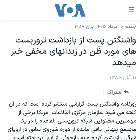
ینکهای
ابل
سترسی
جمعه ۱۶ مرداد ۱۴۰۵ ایران ۱۹:۱۸
خانه
هش
واشنگتن پست از بازداشت تروريست
نسخه سبک وب‌سایت
ه
های مورد ظّن در زندانهای مخفی خبر
حتوای
موضوع ها
ميدهد
صلی
برنامه های تلویزیونی
ایران
هش
۱۱ آبان ۱۳۸۴
جدول برنامه ها
ه
آمریکا
فحه
صفحه‌های ویژه
جهان
اشتراک
صلی
فرکانس‌های صدای آمریکا
ورزشی
جام جهانی ۲۰۲۶
روزنامه واشنگتن پست گزارشی منتشر کرده است که در آن
هش
پخش رادیویی
گفته می شود سازمان مرکزی اطلاعات آمریکا برخی از
ه
گزیده‌ها
عملیات خشم حماسی
مهمترین مظنونین شبکه تروریستی القاعده را در یک
ستجو
۲۵۰سالگی آمریکا
ویژه برنامه‌ها
یادگیری زبان انگلیسی
مجتمع پنهانی باقی مانده از دوره شوروی سابق در اروپای
ویدیوها
بایگانی برنامه‌های تلویزیونی
شرقی بازداشت کرده و به بازجوئی از آنها پرداخته است.