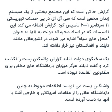
دنبال کنید
مستندها
فرهنگ و زندگی
گزارش حاکی است که این مجتمع بخشی از یک سیستم
حقوق شهروندی
انتخابات ریاست جمهوری آمریکا ۲۰۲۴
زندان مخفی است که سی آی ای در پی حملات تروریستی
اقتصادی
حمله جمهوری اسلامی به اسرائیل
۱۱ سپتامبر ۲۰۰۱ تاسیس کرد. گزارش اضافه می کند این
تاسیسات که در اسناد محرمانه دولت به آنها به عنوان
رمز مهسا
علم و فناوری
زبانهای مختلف
"محل های سياه" اشاره می شود، در کشورهائی مانند
اسرائیل در جنگ
ورزش زنان در ایران
تایلند و افغانستان نیز قرار داشته اند.
گالری عکس
اعتراضات زن، زندگی، آزادی
یک سخنگوی دولت تایلند گزارش واشنگتن پست را تکذیب
آرشیو پخش زنده
مجموعه مستندهای دادخواهی
کرد و گفت تایلند هرگز ميزبان بازداشتگاه های مخفی برای
تریبونال مردمی آبان ۹۸
مظنونین القاعده نبوده است.
دادگاه حمید نوری
واشنگتن پست می نویسد اطلاعات مربوط به چنین
چهل سال گروگان‌گیری
بازداشتگاه هائی را از مقامات آمریکائی و خارجی آشنا با
قانون شفافیت دارائی کادر رهبری ایران
آنها به دست آورده است.
اعتراضات مردمی آبان ۹۸