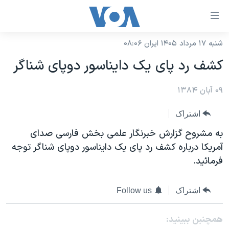
ینکهای
ابل
سترسی
شنبه ۱۷ مرداد ۱۴۰۵ ایران ۰۸:۰۶
خانه
هش
کشف رد پای يک دايناسور دوپای شناگر
نسخه سبک وب‌سایت
ه
حتوای
۰۹ آبان ۱۳۸۴
موضوع ها
صلی
برنامه های تلویزیونی
ایران
اشتراک
هش
جدول برنامه ها
ه
آمریکا
به مشروح گزارش خبرنگار علمی بخش فارسی صدای
فحه
صفحه‌های ویژه
آمريکا درباره کشف رد پای يک دايناسور دوپای شناگر توجه
جهان
صلی
فرمائيد.
فرکانس‌های صدای آمریکا
ورزشی
جام جهانی ۲۰۲۶
هش
پخش رادیویی
ه
گزیده‌ها
عملیات خشم حماسی
اشتراک
Follow us
ستجو
۲۵۰سالگی آمریکا
ویژه برنامه‌ها
یادگیری زبان انگلیسی
همچنبن ببینید:
ویدیوها
بایگانی برنامه‌های تلویزیونی