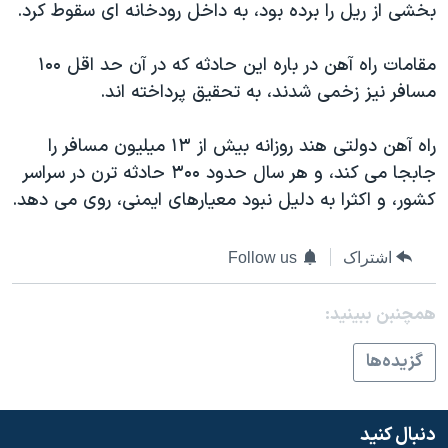
بخشی از ريل را برده بود، به داخل رودخانه ای سقوط کرد.
دنبال کنید
مستندها
فرهنگ و زندگی
حقوق شهروندی
انتخابات ریاست جمهوری آمریکا ۲۰۲۴
مقامات راه آهن در باره این حادثه که در آن حد اقل ۱۰۰
مسافر نيز زخمی شدند، به تحقیق پرداخته اند.
اقتصادی
حمله جمهوری اسلامی به اسرائیل
رمز مهسا
علم و فناوری
راه آهن دولتی هند روزانه بیش از ۱۳ ميليون مسافر را
زبانهای مختلف
اسرائیل در جنگ
ورزش زنان در ایران
جابجا می کند، و هر سال حدود ۳۰۰ حادثه ترن در سراسر
کشور، و اکثرا به دلیل نبود معیارهای ايمنی، روی می دهد.
گالری عکس
اعتراضات زن، زندگی، آزادی
آرشیو پخش زنده
مجموعه مستندهای دادخواهی
اشتراک
Follow us
تریبونال مردمی آبان ۹۸
دادگاه حمید نوری
همچنبن ببینید:
چهل سال گروگان‌گیری
گزيده‌ها
قانون شفافیت دارائی کادر رهبری ایران
اعتراضات مردمی آبان ۹۸
دنبال کنید