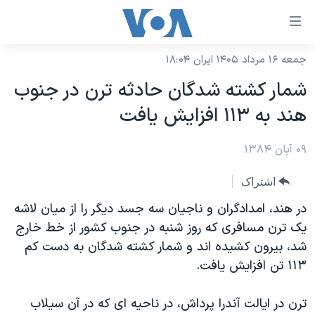
ینکهای
ابل
سترسی
جمعه ۱۶ مرداد ۱۴۰۵ ایران ۱۸:۰۴
خانه
هش
شمار کشته شدگان حادثه ترن در جنوب
نسخه سبک وب‌سایت
ه
هند به ۱۱۳ افزايش يافت
حتوای
موضوع ها
صلی
۰۹ آبان ۱۳۸۴
برنامه های تلویزیونی
ایران
هش
جدول برنامه ها
ه
آمریکا
اشتراک
فحه
صفحه‌های ویژه
جهان
در هند، امدادگران و ناجيان سه جسد ديگر را از میان لاشه
صلی
فرکانس‌های صدای آمریکا
یک ترن مسافری که روز شنبه در جنوب کشور از خط خارج
ورزشی
جام جهانی ۲۰۲۶
هش
شد، بيرون کشيده اند و شمار کشته شدگان به دست کم
پخش رادیویی
ه
گزیده‌ها
عملیات خشم حماسی
۱۱۳ تن افزایش يافت.
ستجو
۲۵۰سالگی آمریکا
ویژه برنامه‌ها
یادگیری زبان انگلیسی
ترن در ايالت آندرا پرداش، در ناحیه ای که در آن سيلاب
ویدیوها
بایگانی برنامه‌های تلویزیونی