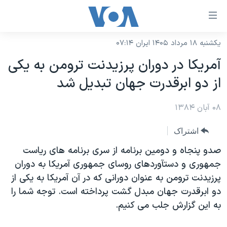
ینکهای
ابل
سترسی
یکشنبه ۱۸ مرداد ۱۴۰۵ ایران ۰۷:۱۴
خانه
هش
آمريکا در دوران پرزيدنت ترومن به يکی
نسخه سبک وب‌سایت
ه
از دو ابرقدرت جهان تبديل شد
حتوای
موضوع ها
صلی
۰۸ آبان ۱۳۸۴
برنامه های تلویزیونی
ایران
هش
جدول برنامه ها
ه
آمریکا
اشتراک
فحه
صفحه‌های ویژه
جهان
صدو پنجاه و دومين برنامه از سری برنامه های رياست
صلی
فرکانس‌های صدای آمریکا
جمهوری و دستآوردهای روسای جمهوری آمريکا به دوران
ورزشی
جام جهانی ۲۰۲۶
هش
پرزيدنت ترومن به عنوان دورانی که در آن آمريکا به يکی از
پخش رادیویی
ه
گزیده‌ها
عملیات خشم حماسی
دو ابرقدرت جهان مبدل گشت پرداخته است. توجه شما را
ستجو
۲۵۰سالگی آمریکا
ویژه برنامه‌ها
به اين گزارش جلب می کنيم.
یادگیری زبان انگلیسی
ویدیوها
بایگانی برنامه‌های تلویزیونی