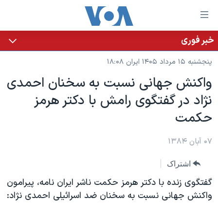
ینکهای
ابل
سترسی
خبر فوری
خانه
هش
پنجشنبه ۱۵ مرداد ۱۴۰۵ ایران ۱۸:۰۸
نسخه سبک وب‌سایت
ه
واکنش جهانی نسبت به سخنان احمدی
حتوای
موضوع ها
نژاد در گفتگوی رامش با دکتر هرمز
صلی
برنامه های تلویزیونی
ایران
هش
حکمت
جدول برنامه ها
ه
آمریکا
فحه
صفحه‌های ویژه
۰۷ آبان ۱۳۸۴
جهان
صلی
فرکانس‌های صدای آمریکا
ورزشی
جام جهانی ۲۰۲۶
هش
اشتراک
پخش رادیویی
ه
گزیده‌ها
عملیات خشم حماسی
گفتگوی زنده با دکتر هرمز حکمت ناشر ايران نامه، پيرامون
ستجو
۲۵۰سالگی آمریکا
ویژه برنامه‌ها
واکنش جهانی نسبت به سخنان ضد اسرائيلی احمدی نژاد:
یادگیری زبان انگلیسی
ویدیوها
بایگانی برنامه‌های تلویزیونی