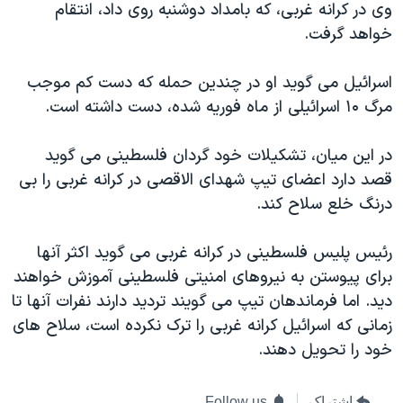
وی در کرانه غربی، که بامداد دوشنبه روی داد، انتقام
دنبال کنید
مستندها
فرهنگ و زندگی
خواهد گرفت.
حقوق شهروندی
انتخابات ریاست جمهوری آمریکا ۲۰۲۴
اسرائيل می گويد او در چندين حمله که دست کم موجب
اقتصادی
حمله جمهوری اسلامی به اسرائیل
مرگ ۱۰ اسرائيلی از ماه فوريه شده، دست داشته است.
رمز مهسا
علم و فناوری
زبانهای مختلف
اسرائیل در جنگ
ورزش زنان در ایران
در این میان، تشکيلات خود گردان فلسطينی می گويد
قصد دارد اعضای تيپ شهدای الاقصی در کرانه غربی را بی
گالری عکس
اعتراضات زن، زندگی، آزادی
درنگ خلع سلاح کند.
آرشیو پخش زنده
مجموعه مستندهای دادخواهی
تریبونال مردمی آبان ۹۸
رئیس پلیس فلسطينی در کرانه غربی می گويد اکثر آنها
برای پيوستن به نیروهای امنیتی فلسطينی آموزش خواهند
دادگاه حمید نوری
ديد. اما فرماندهان تيپ می گويند ترديد دارند نفرات آنها تا
چهل سال گروگان‌گیری
زمانی که اسرائيل کرانه غربی را ترک نکرده است، سلاح های
قانون شفافیت دارائی کادر رهبری ایران
خود را تحويل دهند.
اعتراضات مردمی آبان ۹۸
اشتراک
Follow us