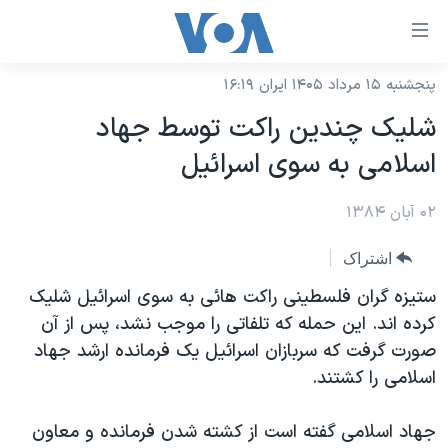
ینکهای
ابل
سترسی
پنجشنبه ۱۵ مرداد ۱۴۰۵ ایران ۱۶:۱۹
خانه
هش
شليک چندين راکت توسط جهاد
نسخه سبک وب‌سایت
ه
اسلامی به سوی اسرائيل
حتوای
موضوع ها
صلی
۰۲ آبان ۱۳۸۴
برنامه های تلویزیونی
ایران
هش
جدول برنامه ها
ه
آمریکا
اشتراک
فحه
صفحه‌های ویژه
جهان
ستيزه گران فلسطينی راکت هائی به سوی اسرائيل شلیک
صلی
فرکانس‌های صدای آمریکا
کرده اند. این حمله که تلفاتی را موجب نشد، پس از آن
ورزشی
جام جهانی ۲۰۲۶
هش
صورت گرفت که سربازان اسرائيل یک فرمانده ارشد جهاد
پخش رادیویی
ه
گزیده‌ها
عملیات خشم حماسی
اسلامی را کشتند.
ستجو
۲۵۰سالگی آمریکا
ویژه برنامه‌ها
یادگیری زبان انگلیسی
جهاد اسلامی گفته است از کشته شدن فرمانده و معاون
ویدیوها
بایگانی برنامه‌های تلویزیونی