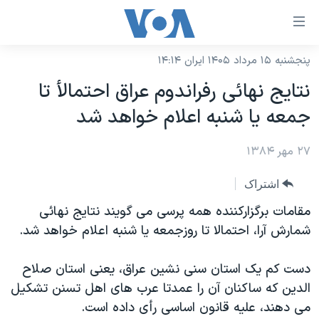
ینکهای
ابل
سترسی
پنجشنبه ۱۵ مرداد ۱۴۰۵ ایران ۱۴:۱۴
خانه
هش
نتايج نهائی رفراندوم عراق احتمالأ تا
نسخه سبک وب‌سایت
ه
جمعه يا شنبه اعلام خواهد شد
حتوای
موضوع ها
صلی
۲۷ مهر ۱۳۸۴
برنامه های تلویزیونی
ایران
هش
جدول برنامه ها
ه
آمریکا
اشتراک
فحه
صفحه‌های ویژه
جهان
مقامات برگزارکننده همه پرسی می گويند نتايج نهائی
صلی
فرکانس‌های صدای آمریکا
شمارش آرا، احتمالا تا روزجمعه يا شنبه اعلام خواهد شد.
ورزشی
جام جهانی ۲۰۲۶
هش
پخش رادیویی
ه
گزیده‌ها
عملیات خشم حماسی
دست کم يک استان سنی نشين عراق، يعنی استان صلاح
ستجو
۲۵۰سالگی آمریکا
ویژه برنامه‌ها
الدين که ساکنان آن را عمدتا عرب های اهل تسنن تشکيل
یادگیری زبان انگلیسی
می دهند، عليه قانون اساسی رأی داده است.
ویدیوها
بایگانی برنامه‌های تلویزیونی