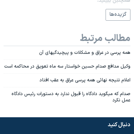
همچنبن ببینید:
اسرائیل در جنگ
نرگس محمدی برنده جایزه نوبل صلح
گزيده‌ها
همایش محافظه‌کاران آمریکا «سی‌پک»
صفحه‌های ویژه
مطالب مرتبط
سفر پرزیدنت ترامپ به چین
همه پرسی در عراق و مشکلات و پيچيدگيهای آن
وکيل مدافع صدام حسين خواستار سه ماه تعويق در محاکمه است
اعلام نتيجه نهائی همه پرسی عراق به عقب افتاد
صدام که ميگويد دادگاه را قبول ندارد به دستورات رئيس دادگاه
عمل نکرد
دنبال کنید