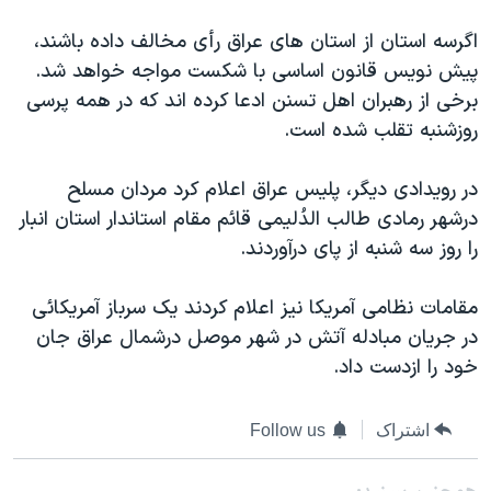
دنبال کنید
مستندها
فرهنگ و زندگی
اگرسه استان از استان های عراق رأی مخالف داده باشند،
حقوق شهروندی
انتخابات ریاست جمهوری آمریکا ۲۰۲۴
پيش نويس قانون اساسی با شکست مواجه خواهد شد.
برخی از رهبران اهل تسنن ادعا کرده اند که در همه پرسی
اقتصادی
حمله جمهوری اسلامی به اسرائیل
روزشنبه تقلب شده است.
رمز مهسا
علم و فناوری
زبانهای مختلف
اسرائیل در جنگ
ورزش زنان در ایران
در رويدادی ديگر، پليس عراق اعلام کرد مردان مسلح
درشهر رمادی طالب الدُليمی قائم مقام استاندار استان انبار
گالری عکس
اعتراضات زن، زندگی، آزادی
را روز سه شنبه از پای درآوردند.
آرشیو پخش زنده
مجموعه مستندهای دادخواهی
تریبونال مردمی آبان ۹۸
مقامات نظامی آمريکا نيز اعلام کردند يک سرباز آمريکائی
در جريان مبادله آتش در شهر موصل درشمال عراق جان
دادگاه حمید نوری
خود را ازدست داد.
چهل سال گروگان‌گیری
قانون شفافیت دارائی کادر رهبری ایران
اشتراک
Follow us
اعتراضات مردمی آبان ۹۸