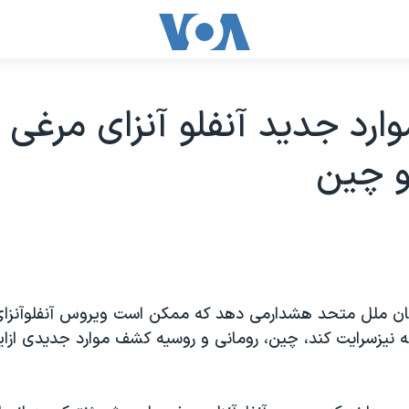
رد جديد آنفلو آنزای مرغی 
و چين
ان ملل متحد هشدارمی دهد که ممکن است ويروس آنفلوآنزای
نه نيزسرايت کند، چين، رومانی و روسيه کشف موارد جديدی ازاين