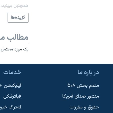
همچنبن ببینید:
نرگس محمدی برنده جایزه نوبل صلح
همایش محافظه‌کاران آمریکا «سی‌پک»
گزيده‌ها
صفحه‌های ویژه
سفر پرزیدنت ترامپ به چین
مطالب مر
يک مورد محتمل آنف
در باره ما
خدمات
متمم بخش ۵۰۸
اپلیکیشن +VOA
منشور صدای آمریکا
فیلترشکن
حقوق و مقررات
اشتراک خبرن