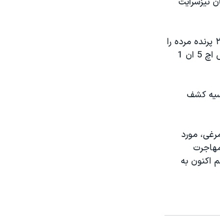
ن نيزسرايت
خبرگزاری شين هوای چين روزچهارشنبه خبر داد که مقامات مسئول، کشف ۲۶۰۰ پرنده مرده را
در مزرعه ای درمغولستان گزارش کرده اند. مقامات می گويند اين همان ويروس اچ 5 ان 1
وسيه کشف
رغی، مورد
مهاجرت
م اکنون به