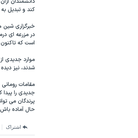
دانشمندان ازآن 
مستندها
فرهنگ و زندگی
کند و تبديل به 
حقوق شهروندی
انتخابات ریاست جمهوری آمریکا ۲۰۲۴
اقتصادی
حمله جمهوری اسلامی به اسرائیل
رمز مهسا
علم و فناوری
است که تاکنون ۶۰ نفر را درآسيا ازپای درآورده است
اسرائیل در جنگ
ورزش زنان در ایران
گالری عکس
اعتراضات زن، زندگی، آزادی
موارد جديدی از 
شدند، نيز ديده
آرشیو پخش زنده
مجموعه مستندهای دادخواهی
تریبونال مردمی آبان ۹۸
مقامات رومانی ن
دادگاه حمید نوری
جديدی را پيدا 
پرندگان می توان
چهل سال گروگان‌گیری
حال آماده باش 
قانون شفافیت دارائی کادر رهبری ایران
اعتراضات مردمی آبان ۹۸
اشتراک
اسرائیل در جنگ