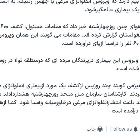
بيم دارند که ويروس آنفلوآنزای مرغی با جهش ژنتيک، به انسا
يک بيماری عالمگيرشود.
.
ويروس اين بيماری درپرندگان مرده ای که درمنطقه تولا در ر
 شده است.
يزمی گويند چند روزپس ازکشف يک مورد ازبيماری آنفلوآنزای م
کردند. کارشناسان سازمان ملل متحد روزچهارشنبه هشداردادند 
د باعث انتشارآنفلوآنزای مرغی درخاورميانه وآسيا شود. کنيا ازه
درآمده است.
Follow us
چاپ