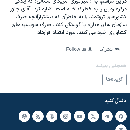
دراين مراسم، به «امپراتوری آمريکای شمالی» که زندگی
اسرائیل در جنگ
درکره زمين را به خطرانداخته است، اشاره کرد. آقای چاوز
نرگس محمدی برنده جایزه نوبل صلح
کشورهای ثروتمند را به خاطرآن که بيشترازآنچه صرف
همایش محافظه‌کاران آمریکا «سی‌پک»
سازمان های مبارزه با گرسنگی کنند، صرف سوبسيدهای
کشاورزی خود می کنند، مورد انتقاد قرارداد.
صفحه‌های ویژه
سفر پرزیدنت ترامپ به چین
اشتراک
Follow us
همچنبن ببینید:
گزيده‌ها
دنبال کنید