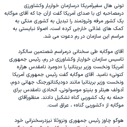
تونی هال سفيرآمريکا درسازمان خواربار وکشاورزی
دنبال کنید
مستندها
فرهنگ و زندگی
درمصاحبه ای با صدای آمريکا گفت ازآن جا که آقای موگابه
حقوق شهروندی
انتخابات ریاست جمهوری آمریکا ۲۰۲۴
يک کشور مرفه وثروتمند را تبديل به کشوری متکی به
اقتصادی
حمله جمهوری اسلامی به اسرائیل
کمک های غذائی خارجی کرده است، اصولا نبايستی به
مراسم اين سازمان در رم دعوت می شد.
رمز مهسا
علم و فناوری
زبانهای مختلف
اسرائیل در جنگ
ورزش زنان در ایران
آقای موگابه طی سخنانی درمراسم شصتمين سالگرد
گالری عکس
اعتراضات زن، زندگی، آزادی
تاسيس سازمان خواربار وکشاورزی در رم، رئيس جمهوری
آمريکا ونخست وزير بريتانيا را «دومرد نامقدس هزاره
آرشیو پخش زنده
مجموعه مستندهای دادخواهی
کنونی» ناميد. آقای موگابه گفت رئيس جمهوری آمريکا
تریبونال مردمی آبان ۹۸
ونخست وزير بريتانيا مانند دوديکتاتورجنگ جهانی دوم،
دادگاه حمید نوری
آدولف هيتلر و بنيتو موسولونی، اتحادی نامقدس برای
حمله به يک کشوربی گناه تشکيل دادند. منظورآقای
چهل سال گروگان‌گیری
موگابه از «کشوربی گناه» ، عراق است.
قانون شفافیت دارائی کادر رهبری ایران
اعتراضات مردمی آبان ۹۸
هوگو چاوز رئيس جمهوری ونزوئلا نيزدرسخنرانی خود