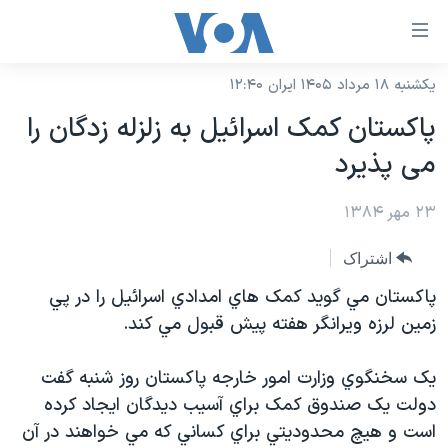
ینکهای
ابل
سترسی
یکشنبه ۱۸ مرداد ۱۴۰۵ ایران ۱۲:۴۰
خانه
هش
پاکستان کمک اسرائيل به زلزله زدگان را
نسخه سبک وب‌سایت
ه
می پذيرد
حتوای
موضوع ها
صلی
۲۳ مهر ۱۳۸۴
برنامه های تلویزیونی
ایران
هش
جدول برنامه ها
ه
آمریکا
اشتراک
فحه
صفحه‌های ویژه
جهان
پاکستان مي گويد کمک هاي امدادي اسرائيل را در پي
صلی
فرکانس‌های صدای آمریکا
زمين لرزه ويرانگر هفته پيش قبول مي کند.
ورزشی
جام جهانی ۲۰۲۶
هش
پخش رادیویی
ه
گزیده‌ها
عملیات خشم حماسی
يک سخنگوي وزارت امور خارجه پاکستان روز شنبه گفت
ستجو
۲۵۰سالگی آمریکا
ویژه برنامه‌ها
دولت يک صندوق کمک براي آسيب ديدگان ايجاد کرده
یادگیری زبان انگلیسی
است و هيچ محدوديتي براي کساني که مي خواهند در آن
ویدیوها
بایگانی برنامه‌های تلویزیونی