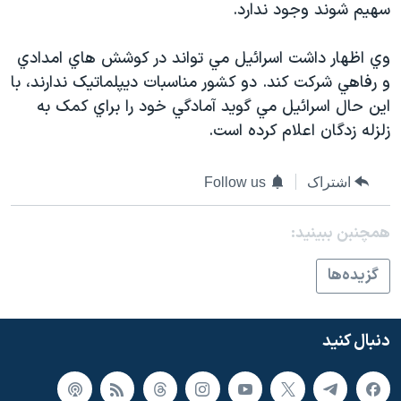
سهيم شوند وجود ندارد.
دنبال کنید
مستندها
فرهنگ و زندگی
حقوق شهروندی
انتخابات ریاست جمهوری آمریکا ۲۰۲۴
وي اظهار داشت اسرائيل مي تواند در کوشش هاي امدادي
و رفاهي شرکت کند. دو کشور مناسبات ديپلماتيک ندارند، با
اقتصادی
حمله جمهوری اسلامی به اسرائیل
اين حال اسرائيل مي گويد آمادگي خود را براي کمک به
رمز مهسا
علم و فناوری
زلزله زدگان اعلام کرده است.
زبانهای مختلف
اسرائیل در جنگ
ورزش زنان در ایران
گالری عکس
اعتراضات زن، زندگی، آزادی
اشتراک
Follow us
آرشیو پخش زنده
مجموعه مستندهای دادخواهی
همچنبن ببینید:
تریبونال مردمی آبان ۹۸
گزيده‌ها
دادگاه حمید نوری
چهل سال گروگان‌گیری
دنبال کنید
قانون شفافیت دارائی کادر رهبری ایران
اعتراضات مردمی آبان ۹۸