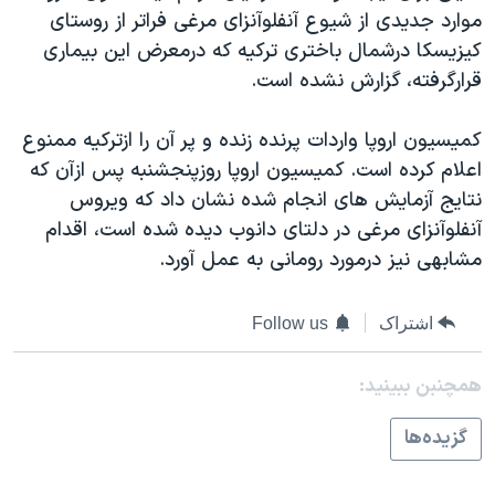
اسرائیل در جنگ
موارد جديدی از شيوع آنفلوآنزای مرغی فراتر از روستای
نرگس محمدی برنده جایزه نوبل صلح
کيزيسکا درشمال باختری ترکيه که درمعرض اين بيماری
قرارگرفته، گزارش نشده است.
همایش محافظه‌کاران آمریکا «سی‌پک»
صفحه‌های ویژه
کميسيون اروپا واردات پرنده زنده و پر آن را ازترکيه ممنوع
سفر پرزیدنت ترامپ به چین
اعلام کرده است. کميسيون اروپا روزپنجشنبه پس ازآن که
نتايج آزمايش های انجام شده نشان داد که ويروس
آنفلوآنزای مرغی در دلتای دانوب ديده شده است، اقدام
مشابهی نيز درمورد رومانی به عمل آورد.
اشتراک
Follow us
همچنبن ببینید:
گزيده‌ها