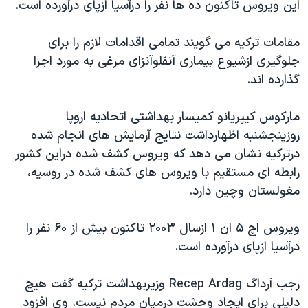
اين ويروس تاکنون ده ها نفر را درآسيا ازپای درآورده است.
دنبال کنید
مستندها
فرهنگ و زندگی
حقوق شهروندی
انتخابات ریاست جمهوری آمریکا ۲۰۲۴
مقامات ترکيه می گويند تمامی اقدامات لازم را برای
جلوگيری ازشيوع بيماری آنفلوآنزای مرغی به مورد اجرا
اقتصادی
حمله جمهوری اسلامی به اسرائیل
گذارده اند.
رمز مهسا
علم و فناوری
زبانهای مختلف
اسرائیل در جنگ
ورزش زنان در ایران
مارکوس کيپريانو کميسار بهداشتی اتحاديه اروپا
روزپنجشنبه اظهارداشت نتايج آزمايش های انجام شده
گالری عکس
اعتراضات زن، زندگی، آزادی
درترکيه نشان می دهد که ويروس کشف شده دراين کشور
آرشیو پخش زنده
مجموعه مستندهای دادخواهی
رابطه ای مستقيم با ويروس های کشف شده در روسيه،
تریبونال مردمی آبان ۹۸
مغولستان وچين دارد.
دادگاه حمید نوری
ويروس اچ ۵ ان ۱ ازسال ۲۰۰۳ تاکنون بيش از ۶۰ نفر را
چهل سال گروگان‌گیری
درآسيا ازپای درآورده است.
قانون شفافیت دارائی کادر رهبری ایران
رجب آرداگ Recep Ardag وزيربهداشت ترکيه گفت هيچ
اعتراضات مردمی آبان ۹۸
دليلی برای ايجاد وحشت درميان مردم نيست. وی افزود