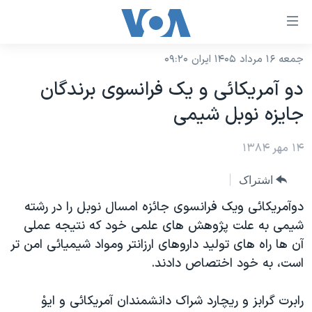
ینکهای
ابل
سترسی
جمعه ۱۶ مرداد ۱۴۰۵ ایران ۰۹:۲۰
خانه
هش
دو آمريکائی و يک فرانسوی برندگان
نسخه سبک وب‌سایت
ه
جايزه نوبل شيمی
حتوای
موضوع ها
صلی
۱۴ مهر ۱۳۸۴
برنامه های تلویزیونی
ایران
هش
جدول برنامه ها
ه
آمریکا
اشتراک
فحه
صفحه‌های ویژه
جهان
دوآمريکائی ويک فرانسوی جائزه امسال نوبل را در رشته
صلی
فرکانس‌های صدای آمریکا
شيمی به علت پژوهش های علمی خود که نتيجه عملی
ورزشی
جام جهانی ۲۰۲۶
هش
آن ها راه های توليد داروهای ارزانتر ومواد شيميائی امن تر
پخش رادیویی
ه
گزیده‌ها
عملیات خشم حماسی
است، به خود اختصاص دادند.
ستجو
۲۵۰سالگی آمریکا
ویژه برنامه‌ها
یادگیری زبان انگلیسی
رابرت گرابز و ريچارد شراک دانشمندان آمريکائی و ايوْ
ویدیوها
بایگانی برنامه‌های تلویزیونی