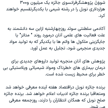
شووَنْ پژوهشگرفرانسوی جائزه يک ميليون و۳۰۰
دنبال کنید
مستندها
فرهنگ و زندگی
هزاردلاری نوبل را در رشته شيمی با يکديگرتقسيم خواهند
حقوق شهروندی
انتخابات ریاست جمهوری آمریکا ۲۰۲۴
کرد.
اقتصادی
حمله جمهوری اسلامی به اسرائیل
آکادمی سلطنتی سوئد روزچهارشنبه ازاين سه دانشمند به
رمز مهسا
علم و فناوری
علت فعاليت های علمی آنان درمورد روند " متاتز" يا
زبانهای مختلف
اسرائیل در جنگ
ورزش زنان در ایران
جايگزينی ملکول ها واتم ها با يکديگر که به توليد مواد
جديدی منجرمی شود، تجليل به عمل آورد.
گالری عکس
اعتراضات زن، زندگی، آزادی
آرشیو پخش زنده
مجموعه مستندهای دادخواهی
پژوهش های آنان منجربه توليد داروهای جديدی برای
تریبونال مردمی آبان ۹۸
درمان بيماری های خطرناک ومواد شيميائی وپلاستيکی بی
خطر برای محيط زيست شده است.
دادگاه حمید نوری
چهل سال گروگان‌گیری
برنده جائزه نوبل دراقتصاد هفته آينده معرفی خواهد شد
قانون شفافیت دارائی کادر رهبری ایران
ومتعاقبا برنده جائزه ادبيات اعلام خواهد شد. برنده جائزه
صلح نوبل که همگان انتظارآن را دارند، روزجمعه معرفی
اعتراضات مردمی آبان ۹۸
می شود.