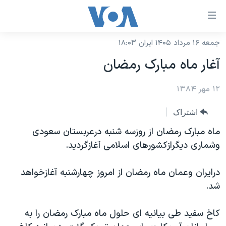
ینکهای
ابل
سترسی
جمعه ۱۶ مرداد ۱۴۰۵ ایران ۱۸:۰۳
خانه
هش
آغار ماه مبارک رمضان
نسخه سبک وب‌سایت
ه
حتوای
۱۲ مهر ۱۳۸۴
موضوع ها
صلی
برنامه های تلویزیونی
ایران
اشتراک
هش
جدول برنامه ها
ه
آمریکا
ماه مبارک رمضان از روزسه شنبه درعربستان سعودی
فحه
صفحه‌های ویژه
وشماری ديگرازکشورهای اسلامی آغازگرديد.
جهان
صلی
فرکانس‌های صدای آمریکا
ورزشی
جام جهانی ۲۰۲۶
هش
درايران وعمان ماه رمضان از امروز چهارشنبه آغازخواهد
پخش رادیویی
ه
گزیده‌ها
عملیات خشم حماسی
شد.
ستجو
۲۵۰سالگی آمریکا
ویژه برنامه‌ها
یادگیری زبان انگلیسی
کاخ سفيد طی بيانيه ای حلول ماه مبارک رمضان را به
ویدیوها
بایگانی برنامه‌های تلویزیونی