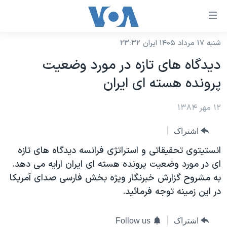
ینکهای
ابل
سترسی
شنبه ۱۷ مرداد ۱۴۰۵ ایران ۲۳:۳۲
خانه
هش
ديدگاه های تازه در مورد وضعيت
نسخه سبک وب‌سایت
ه
پرونده هسته ای ايران
حتوای
موضوع ها
صلی
۱۲ مهر ۱۳۸۴
برنامه های تلویزیونی
ایران
هش
جدول برنامه ها
ه
آمریکا
اشتراک
فحه
صفحه‌های ویژه
جهان
انستيتوی تحقيقاتی و استراتژی فرانسه ديدگاه های تازه
صلی
فرکانس‌های صدای آمریکا
ای در مورد وضعيت پرونده هسته ای ايران ارايه می دهد.
ورزشی
جام جهانی ۲۰۲۶
هش
به مشروح گزارش خبرنگار ويژه بخش فارسی صدای آمريکا
پخش رادیویی
ه
گزیده‌ها
عملیات خشم حماسی
در اين زمينه توجه فرمائيد.
ستجو
۲۵۰سالگی آمریکا
ویژه برنامه‌ها
یادگیری زبان انگلیسی
ویدیوها
بایگانی برنامه‌های تلویزیونی
اشتراک
Follow us