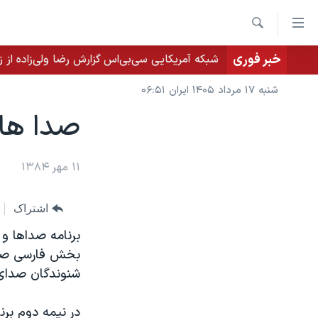
ینکهای
ابل
جستجو
سترسی
خبر فوری
شبکه آمریکایی سی‌بی‌‌اس گزارش رضا ولی‌زاده از ز
خانه
هش
نسخه سبک وب‌سایت
شنبه ۱۷ مرداد ۱۴۰۵ ایران ۰۶:۵۱
ه
موضوع ها
صدا ها و پيامها،
حتوای
برنامه های تلویزیونی
صلی
ایران
هش
جدول برنامه ها
۱۱ مهر ۱۳۸۴
آمریکا
ه
صفحه‌های ویژه
جهان
فحه
اشتراک
فرکانس‌های صدای آمریکا
صلی
ورزشی
جام جهانی ۲۰۲۶
برنامه صداها و
هش
پخش رادیویی
گزیده‌ها
عملیات خشم حماسی
بخش فارسی صدای
ه
۲۵۰سالگی آمریکا
ویژه برنامه‌ها
شنوندگان صدای
ستجو
ویدیوها
بایگانی برنامه‌های تلویزیونی
در نيمه دوم بر