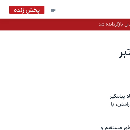
پخش زنده
ان بازگردانده شد
 پيامگير
امش، با
طور مستقيم و