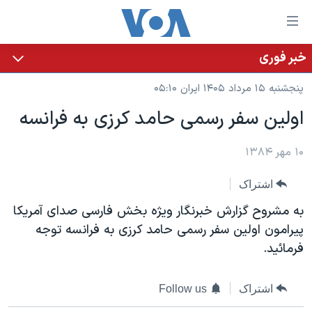
ینکهای
ابل
سترسی
خبر فوری
خانه
هش
پنجشنبه ۱۵ مرداد ۱۴۰۵ ایران ۰۵:۱۰
نسخه سبک وب‌سایت
ه
اولين سفر رسمی حامد کرزی به فرانسه
حتوای
موضوع ها
صلی
برنامه های تلویزیونی
۱۰ مهر ۱۳۸۴
ایران
هش
جدول برنامه ها
ه
آمریکا
اشتراک
فحه
صفحه‌های ویژه
جهان
به مشروح گزارش خبرنگار ويژه بخش فارسی صدای آمريکا
صلی
فرکانس‌های صدای آمریکا
ورزشی
جام جهانی ۲۰۲۶
پيرامون اولين سفر رسمی حامد کرزی به فرانسه توجه
هش
فرمائيد.
پخش رادیویی
ه
گزیده‌ها
عملیات خشم حماسی
ستجو
۲۵۰سالگی آمریکا
ویژه برنامه‌ها
یادگیری زبان انگلیسی
اشتراک
Follow us
ویدیوها
بایگانی برنامه‌های تلویزیونی