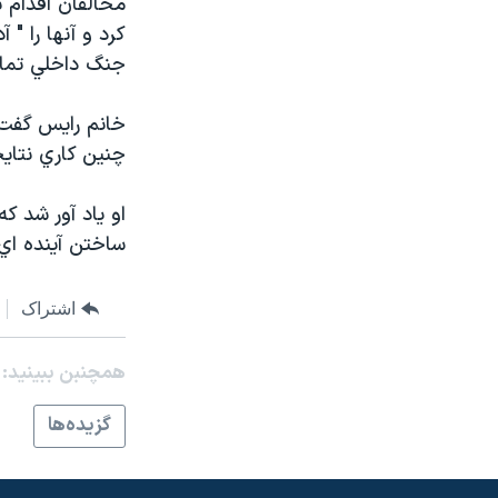
مخالفان اقدام 
مستندها
فرهنگ و زندگی
کرد و آنها را "
حقوق شهروندی
انتخابات ریاست جمهوری آمریکا ۲۰۲۴
جنگ داخلي تمام 
اقتصادی
حمله جمهوری اسلامی به اسرائیل
خانم رايس گفت آ
رمز مهسا
علم و فناوری
چنين کاري نتايج
اسرائیل در جنگ
ورزش زنان در ایران
گالری عکس
اعتراضات زن، زندگی، آزادی
او ياد آور شد 
ساختن آينده اي 
آرشیو پخش زنده
مجموعه مستندهای دادخواهی
تریبونال مردمی آبان ۹۸
اشتراک
دادگاه حمید نوری
چهل سال گروگان‌گیری
همچنبن ببینید:
قانون شفافیت دارائی کادر رهبری ایران
گزيده‌ها
اعتراضات مردمی آبان ۹۸
اسرائیل در جنگ