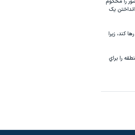
ور را محکوم
 انداختن يک
ا کند، زيرا
قه را براي