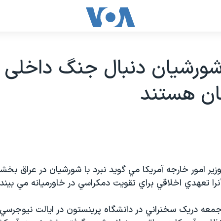
شورشيان دنبال جنگ داخلی 
ان هستند
وزير امور خارجه آمريکا مي گويد نبرد با شورشيان در عراق بخش
نرا تعهدي اخلاقي براي تقويت دمکراسي در خاورميانه مي بيند.
جمعه دريک سخنراني در دانشگاه پرينستون در ايالت نيوجرسي