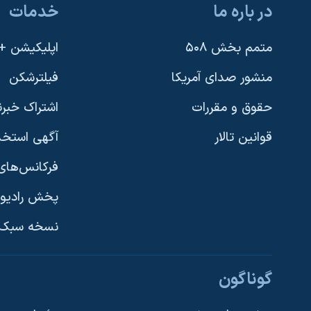
در باره ما
خدمات
نرگس محمدی برنده جایزه نوبل صلح
همایش محافظه‌کاران آمریکا «سی‌پک»
متمم بخش ۵۰۸
اپلیکیشن +VOA
صفحه‌های ویژه
منشور صدای آمریکا
فیلترشکن
سفر پرزیدنت ترامپ به چین
حقوق و مقررات
اشتراک خبرن
قوانین تالار
آگهی استخد
فرکانس‌های 
پخش رادیو
یادگیری زبان انگلیسی
نسخه سبک 
دنبال کنید
گوناگون