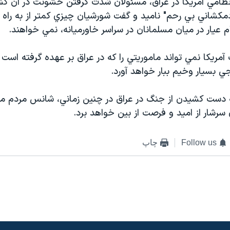
نظامي آمريکا در عراق، مسئولان شدت گرفتن خشونت در آن کش
 آدمکشاني بي رحم" ناميد و گفت شورشيان چيزي کمتر از به راه
عيار در ميان مسلمانان در سراسر خاورميانه، نمي خواهند.
مريکا نمي تواند ماموريتي را که در عراق بر عهده گرفته است ره
ي بسيار وخيم ببار خواهد آورد.
که دست کشيدن از جنگ در عراق در چنين زماني، شانس مردم منط
سرشار از اميد و فرصت از بين خواهد برد.
Follow us
چاپ