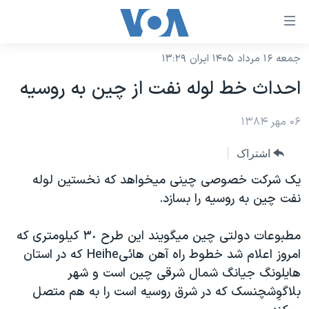
ینکهای
ابل
سترسی
جمعه ۱۶ مرداد ۱۴۰۵ ایران ۱۳:۲۹
خانه
هش
احداث خط لوله نفت از چين به روسيه
نسخه سبک وب‌سایت
ه
حتوای
۰۶ مهر ۱۳۸۴
موضوع ها
صلی
برنامه های تلویزیونی
ایران
اشتراک
هش
جدول برنامه ها
ه
آمریکا
يک شرکت خصوصی چينی ميخواهد که نخستين لوله
فحه
صفحه‌های ویژه
نفت چين به روسيه را بسازد.
جهان
صلی
فرکانس‌های صدای آمریکا
ورزشی
جام جهانی ۲۰۲۶
هش
مطبوعات دولتی چين ميگويند اين طرح ٣٠ کيلومتری که
پخش رادیویی
ه
گزیده‌ها
عملیات خشم حماسی
امروز اعلام شد خطوط راه آهن هائیHeihe که در استان
ستجو
هايلونگ جيانگ شمال شرقی چين است و شهر
۲۵۰سالگی آمریکا
ویژه برنامه‌ها
یادگیری زبان انگلیسی
بلاگوِشچنسک که در شرق روسيه است را به هم متصل
ویدیوها
بایگانی برنامه‌های تلویزیونی