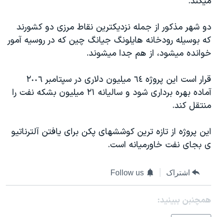
ميکند.
دنبال کنید
مستندها
فرهنگ و زندگی
دو شهر مذکور از جمله نزديکترين نقاط مرزی دو کشورند
حقوق شهروندی
انتخابات ریاست جمهوری آمریکا ۲۰۲۴
که بوسيله رودخانه هايلونگ جيانگ چين که در روسيه آمور
اقتصادی
حمله جمهوری اسلامی به اسرائیل
خوانده ميشود، از هم جدا ميشوند.
رمز مهسا
علم و فناوری
زبانهای مختلف
قرار است اين پروژه ٦٤ ميليون دلاری در سپتامبر ٢٠٠٦
اسرائیل در جنگ
ورزش زنان در ایران
آماده بهره برداری شود و ساليانه ٢١ ميليون بشکه نفت را
گالری عکس
اعتراضات زن، زندگی، آزادی
منتقل کند.
آرشیو پخش زنده
مجموعه مستندهای دادخواهی
اين پروژه از تازه ترين کوششهای پکن برای يافتن آلترناتيو
تریبونال مردمی آبان ۹۸
ی بجای نفت خاورميانه است.
دادگاه حمید نوری
چهل سال گروگان‌گیری
اشتراک
Follow us
قانون شفافیت دارائی کادر رهبری ایران
همچنبن ببینید:
اعتراضات مردمی آبان ۹۸