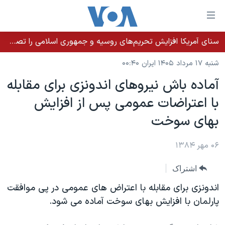
ینکهای
ابل
سترسی
سنای آمریکا افزایش تحریم‌های روسیه و جمهوری اسلامی را تصویب کرد؛ زلنسکی از این اقدام تشکر کرد
خانه
هش
شنبه ۱۷ مرداد ۱۴۰۵ ایران ۰۰:۴۰
نسخه سبک وب‌سایت
ه
آماده باش نيروهای اندونزی برای مقابله
حتوای
موضوع ها
با اعتراضات عمومی پس از افزايش
صلی
برنامه های تلویزیونی
ایران
هش
بهای سوخت
جدول برنامه ها
ه
آمریکا
فحه
صفحه‌های ویژه
۰۶ مهر ۱۳۸۴
جهان
صلی
فرکانس‌های صدای آمریکا
ورزشی
جام جهانی ۲۰۲۶
هش
اشتراک
پخش رادیویی
ه
گزیده‌ها
عملیات خشم حماسی
اندونزی برای مقابله با اعتراض های عمومی در پی موافقت
ستجو
۲۵۰سالگی آمریکا
ویژه برنامه‌ها
پارلمان با افزایش بهای سوخت آماده می شود.
یادگیری زبان انگلیسی
ویدیوها
بایگانی برنامه‌های تلویزیونی