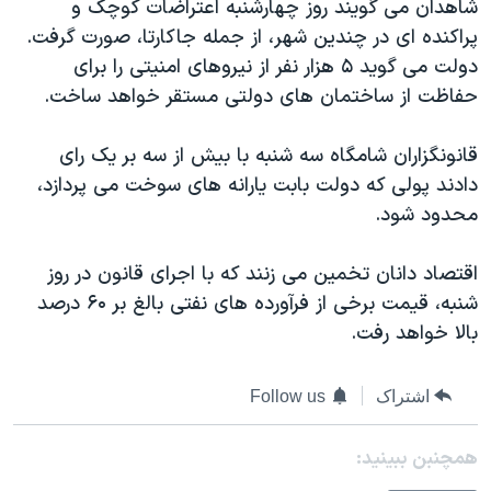
شاهدان می گويند روز چهارشنبه اعتراضات کوچک و
دنبال کنید
مستندها
فرهنگ و زندگی
پراکنده ای در چندین شهر، از جمله جاکارتا، صورت گرفت.
حقوق شهروندی
انتخابات ریاست جمهوری آمریکا ۲۰۲۴
دولت می گويد ۵ هزار نفر از نیروهای امنیتی را برای
حفاظت از ساختمان های دولتی مستقر خواهد ساخت.
اقتصادی
حمله جمهوری اسلامی به اسرائیل
رمز مهسا
علم و فناوری
قانونگزاران شامگاه سه شنبه با بیش از سه بر یک رای
زبانهای مختلف
اسرائیل در جنگ
ورزش زنان در ایران
دادند پولی که دولت بابت یارانه های سوخت می پردازد،
محدود شود.
گالری عکس
اعتراضات زن، زندگی، آزادی
آرشیو پخش زنده
مجموعه مستندهای دادخواهی
اقتصاد دانان تخمین می زنند که با اجرای قانون در روز
تریبونال مردمی آبان ۹۸
شنبه، قیمت برخی از فرآورده های نفتی بالغ بر ۶۰ درصد
بالا خواهد رفت.
دادگاه حمید نوری
چهل سال گروگان‌گیری
اشتراک
Follow us
قانون شفافیت دارائی کادر رهبری ایران
همچنبن ببینید:
اعتراضات مردمی آبان ۹۸