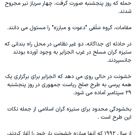
حمله که روز پنجشنبه صورت گرفت، چهار سرباز نير مجروح
دنبال کنید
مستندها
فرهنگ و زندگی
شدند.
حقوق شهروندی
انتخابات ریاست جمهوری آمریکا ۲۰۲۴
مقامات، گروه سَلَفی "دعوت و مبارزه" را مسئول می دانند.
اقتصادی
حمله جمهوری اسلامی به اسرائیل
رمز مهسا
علم و فناوری
در حادثه ای جداگانه، دو غير نظامی در محل راه بندانی که
زبانهای مختلف
اسرائیل در جنگ
ورزش زنان در ایران
ستيزه گران مسلح در غرب الجزاير به وجود آورده بودند
جانسپردند.
گالری عکس
اعتراضات زن، زندگی، آزادی
آرشیو پخش زنده
مجموعه مستندهای دادخواهی
خشونت در حالی روی می دهد که الجزاير برای برگزاری يک
تریبونال مردمی آبان ۹۸
همه پرسی به طرح صلح رياست جمهوری در روز پنجشنبه
۲۹ سپتامبر آماده می شود.
دادگاه حمید نوری
چهل سال گروگان‌گیری
بخشودگی محدود برای ستيزه گران اسلامی از جمله نکات
قانون شفافیت دارائی کادر رهبری ایران
اين طرح است .
اعتراضات مردمی آبان ۹۸
از سال ۱۹۹۲ که آنها مبارزه خشونت بار خود را آغاز کردند،