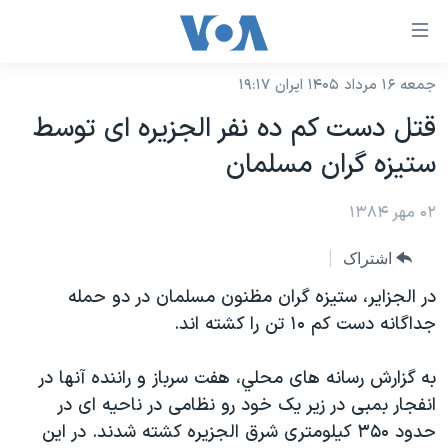
ینکهای
ابل
سترسی
جمعه ۱۶ مرداد ۱۴۰۵ ایران ۱۹:۱۷
خانه
هش
قتل دست کم ده نفر الجزيره ای توسط
نسخه سبک وب‌سایت
ه
ستيزه گران مسلمان
حتوای
موضوع ها
صلی
۰۲ مهر ۱۳۸۴
برنامه های تلویزیونی
ایران
هش
جدول برنامه ها
ه
آمریکا
اشتراک
فحه
صفحه‌های ویژه
جهان
در الجزاير، ستيزه گران مظنون مسلمان در دو حمله
صلی
فرکانس‌های صدای آمریکا
جداگانه دست کم ۱۰ تن را کشته اند.
ورزشی
جام جهانی ۲۰۲۶
هش
پخش رادیویی
ه
گزیده‌ها
عملیات خشم حماسی
به گزارش رسانه های محلي، هفت سرباز و راننده آنها در
ستجو
۲۵۰سالگی آمریکا
ویژه برنامه‌ها
انفجار بمبی در زير يک خود رو نظامی در ناحيه ای در
یادگیری زبان انگلیسی
حدود ۳۵۰ کيلومتری شرق الجزيره کشته شدند. در اين
ویدیوها
بایگانی برنامه‌های تلویزیونی