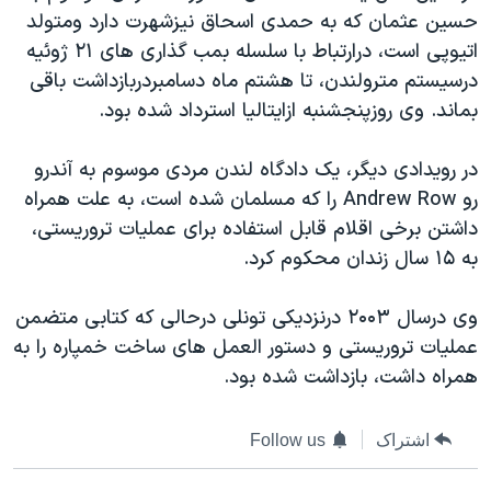
حسين عثمان که به حمدی اسحاق نيزشهرت دارد ومتولد
دنبال کنید
مستندها
فرهنگ و زندگی
اتيوپی است، درارتباط با سلسله بمب گذاری های ۲۱ ژوئيه
حقوق شهروندی
انتخابات ریاست جمهوری آمریکا ۲۰۲۴
درسيستم مترولندن، تا هشتم ماه دسامبردربازداشت باقی
اقتصادی
حمله جمهوری اسلامی به اسرائیل
بماند. وی روزپنجشنبه ازايتاليا استرداد شده بود.
رمز مهسا
علم و فناوری
زبانهای مختلف
در رويدادی ديگر، يک دادگاه لندن مردی موسوم به آندرو
اسرائیل در جنگ
ورزش زنان در ایران
رو Andrew Row را که مسلمان شده است، به علت همراه
گالری عکس
اعتراضات زن، زندگی، آزادی
داشتن برخی اقلام قابل استفاده برای عمليات تروريستی،
به ۱۵ سال زندان محکوم کرد.
آرشیو پخش زنده
مجموعه مستندهای دادخواهی
تریبونال مردمی آبان ۹۸
وی درسال ۲۰۰۳ درنزديکی تونلی درحالی که کتابی متضمن
دادگاه حمید نوری
عمليات تروريستی و دستور العمل های ساخت خمپاره را به
همراه داشت، بازداشت شده بود.
چهل سال گروگان‌گیری
قانون شفافیت دارائی کادر رهبری ایران
اشتراک
Follow us
اعتراضات مردمی آبان ۹۸