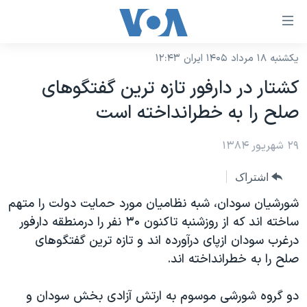
ینکهای
ابل
سترسی
یکشنبه ۱۸ مرداد ۱۴۰۵ ایران ۱۲:۴۳
خانه
هش
کشتار در دارفور تازه ترين گفتگوهای
نسخه سبک وب‌سایت
ه
صلح را به خطرانداخته است
حتوای
موضوع ها
صلی
۲۹ شهریور ۱۳۸۴
برنامه های تلویزیونی
ایران
هش
جدول برنامه ها
ه
آمریکا
اشتراک
فحه
صفحه‌های ویژه
جهان
شورشيان سودان، شبه نظاميان مورد حمايت دولت را متهم
صلی
فرکانس‌های صدای آمریکا
ساخته اند که از روزشنبه تاکنون ۳۰ نفر را درمنطقه دارفور
ورزشی
جام جهانی ۲۰۲۶
هش
درغرب سودان ازپای درآورده اند و تازه ترين گفتگوهای
پخش رادیویی
ه
گزیده‌ها
عملیات خشم حماسی
صلح را به خطرانداخته اند.
ستجو
۲۵۰سالگی آمریکا
ویژه برنامه‌ها
یادگیری زبان انگلیسی
دو گروه شورشی موسوم به ارتش آزادی بخش سودان و
ویدیوها
بایگانی برنامه‌های تلویزیونی