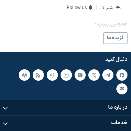
اسرائیل در جنگ
اشتراک
Follow us
نرگس محمدی برنده جایزه نوبل صلح
همایش محافظه‌کاران آمریکا «سی‌پک»
همچنبن ببینید:
صفحه‌های ویژه
گزيده‌ها
سفر پرزیدنت ترامپ به چین
دنبال کنید
در باره ما
خدمات