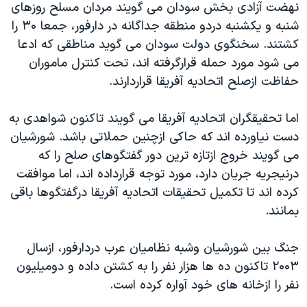
نهضت آزادی بخش سودان می گويند مردان مسلح روزهای
دنبال کنید
مستندها
فرهنگ و زندگی
شنبه و يکشنبه دردو منطقه جداگانه در دارفور، جمعا ۳۰ را
حقوق شهروندی
انتخابات ریاست جمهوری آمریکا ۲۰۲۴
کشتند. سخنگوی دولت سودان می گويد مناطقی که ادعا
می شود مورد حمله قرارگرفته اند، تحت کنترل ماموران
اقتصادی
حمله جمهوری اسلامی به اسرائیل
حفاظت ازصلح اتحاديه آفريقا قراردارند.
رمز مهسا
علم و فناوری
زبانهای مختلف
اسرائیل در جنگ
ورزش زنان در ایران
اما تحقيقگران اتحاديه آفريقا می گويند تاکنون شواهدی به
دست نياورده اند که حاکی ازچنين حملاتی باشد. شورشيان
گالری عکس
اعتراضات زن، زندگی، آزادی
می گويند خروج ازتازه ترين دور گفتگوهای صلح را که
آرشیو پخش زنده
مجموعه مستندهای دادخواهی
درنيجريه جريان دارد، مورد توجه قرارداده اند، اما موافقت
تریبونال مردمی آبان ۹۸
کرده اند تا تکميل تحقيقات اتحاديه آفريقا درگفتگوها باقی
بمانند.
دادگاه حمید نوری
چهل سال گروگان‌گیری
جنگ بين شورشيان وشبه نظاميان عرب دردارفور، ازسال
قانون شفافیت دارائی کادر رهبری ایران
۲۰۰۳ تاکنون ده ها هزار نفر را به کشتن داده و دوميليون
نفر را ازخانه های خود آواره کرده است.
اعتراضات مردمی آبان ۹۸