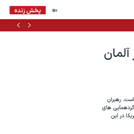
پخش زنده
قبلی
بعدی
ه
آلمان
است. رهبران
گردهمآيی های
کا در اين